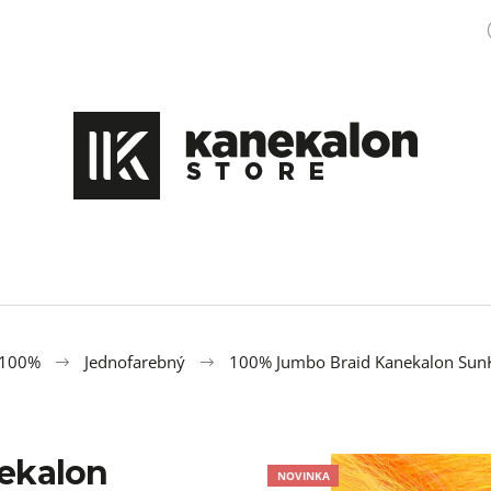
Čo potrebujete nájsť?
HĽADAŤ
Odporúčame
 100%
Jednofarebný
100% Jumbo Braid Kanekalon SunKi
ekalon
100% EZ KANEKALON M47
OZDOBA DO ÚČE
NOVINKA