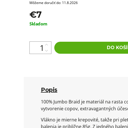
Môžeme doručiť do:
11.8.2026
€7
Jednotková
Skladom
cena:
DO KOŠÍ
Popis
100% Jumbo Braid je materiál na rasta c
vytvorenie copov, extravagantných účeso
Vlákno je mierne krepovité, takže pri 
balenia je približne 85g. Z jedného bal