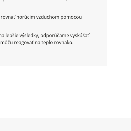
ež narovnať horúcim vzduchom pomocou
najlepšie výsledky, odporúčame vyskúšať
 môžu reagovať na teplo rovnako.