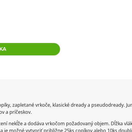
KA
opíky, zapletané vrkoče, klasické dready a pseudodready. Ju
v a príčeskov.
pletení nekĺže a dodáva vrkočom požadovaný objem. Dĺžka vl
enia je možné vytvoriť približne 25ks copíkov alebo 10ks do