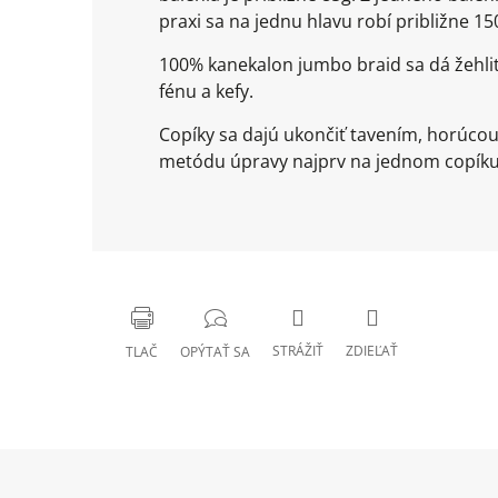
praxi sa na jednu hlavu robí približne 
100% kanekalon jumbo braid sa dá žehli
fénu a kefy.
Copíky sa dajú ukončiť tavením, horúco
metódu úpravy najprv na jednom copíku 
STRÁŽIŤ
ZDIEĽAŤ
TLAČ
OPÝTAŤ SA