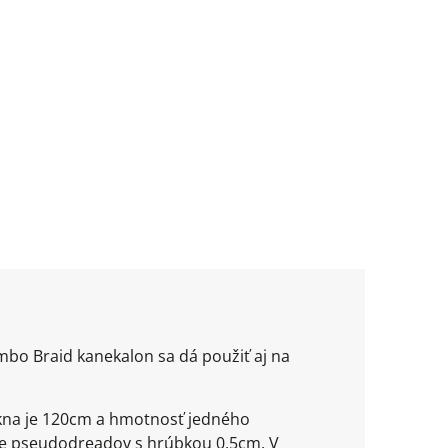
mbo Braid kanekalon sa dá použiť aj na
ákna je 120cm a hmotnosť jedného
uble pseudodreadov s hrúbkou 0,5cm. V