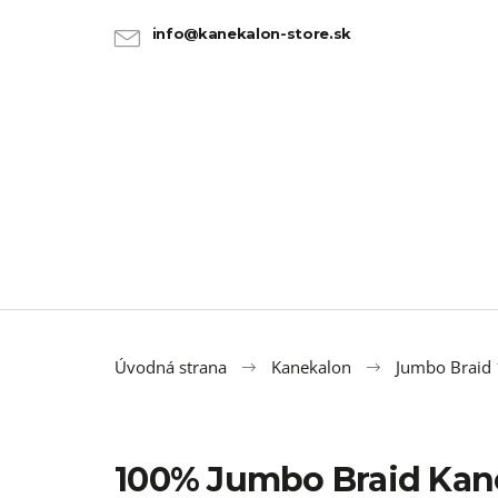
K
Prejsť
na
o
info@kanekalon-store.sk
SPÄŤ
SPÄŤ
obsah
DO
DO
š
OBCHODU
OBCHODU
í
k
Úvodná strana
Kanekalon
Jumbo Braid
100% Jumbo Braid Kan
100% JUMBO BRAID KANEKALON