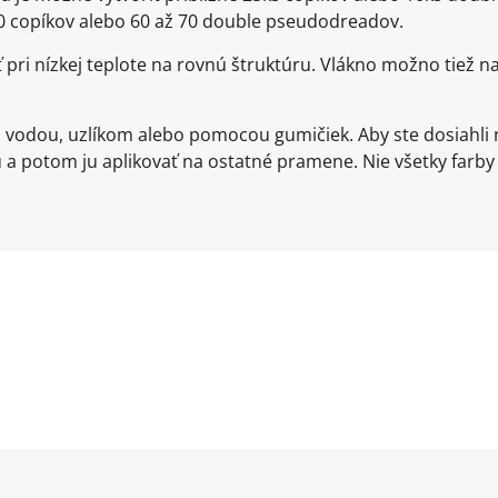
150 copíkov alebo 60 až 70 double pseudodreadov.
ť pri nízkej teplote na rovnú štruktúru. Vlákno možno ti
u vodou, uzlíkom alebo pomocou gumičiek. Aby ste dosiahli 
a potom ju aplikovať na ostatné pramene. Nie všetky farby