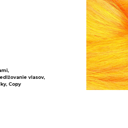
€4,20
€0,60
Pôvodne:
€6
ami
,
edlžovanie vlasov
,
íky
,
Copy