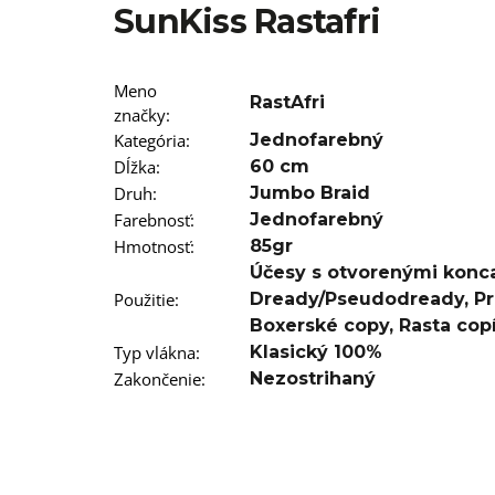
T12/22 BRAIDORDIE
SunKiss Rastafri
€5,96
Meno
RastAfri
značky
:
Kategória
:
Jednofarebný
Dĺžka
:
60 cm
Druh
:
Jumbo Braid
Farebnosť
:
Jednofarebný
Hmotnosť
:
85gr
Účesy s otvorenými konc
Použitie
:
Dready/Pseudodready
,
Pr
Boxerské copy
,
Rasta cop
Typ vlákna
:
Klasický 100%
Zakončenie
:
Nezostrihaný