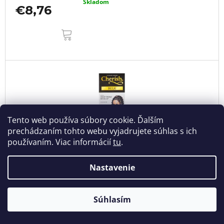
Skladom
€8,76
DO
KOŠÍKA
Tento web používa súbory cookie. Ďalším
prechádzaním tohto webu vyjadrujete súhlas s ich
používaním. Viac informácií
tu
.
Nastavenie
Súhlasím