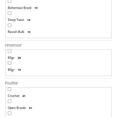
a
m
Bohemian Braid
15
e
Deep Twist
14
ROVNÝ
MICRO
ZIZI
Ravish Bulk
12
118
€4,76
Hmotnosť
85gr
26
80gr
15
Použitie
Crochet
41
Open Braids
41