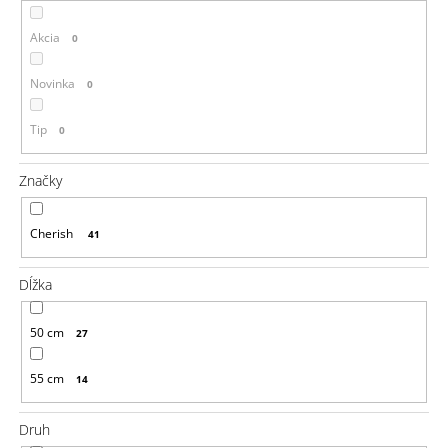
á
Akcia
0
j
s
Novinka
0
ť
?
Tip
0
Značky
HĽADAŤ
Cherish
41
Dĺžka
O
d
50 cm
27
p
o
55 cm
14
r
ú
č
Druh