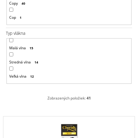
Copy
40
Cop
1
Typ vlákna
Malá vlna
15
Stredná vlna
14
Veľká vlna
12
Zobrazených položiek:
41
V
ý
p