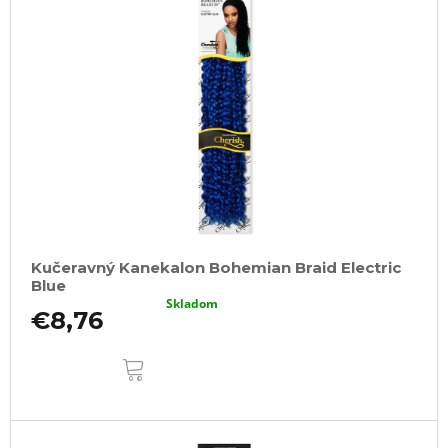
i
s
p
r
o
d
u
k
t
o
Kučeravný Kanekalon Bohemian Braid Electric
v
Blue
Skladom
€8,76
DO
KOŠÍKA