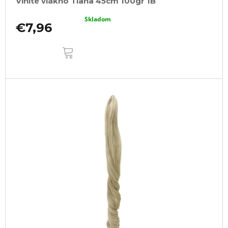
Vlnité vlákno Tiana 45cm 100gr 1B
Skladom
€7,96
DO
KOŠÍKA