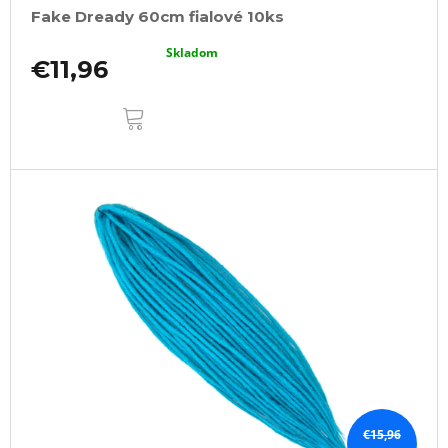
Fake Dready 60cm fialové 10ks
Skladom
€11,96
DO
KOŠÍKA
€15,96