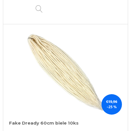
DETAIL
€15,96
–25 %
Fake Dready 60cm biele 10ks