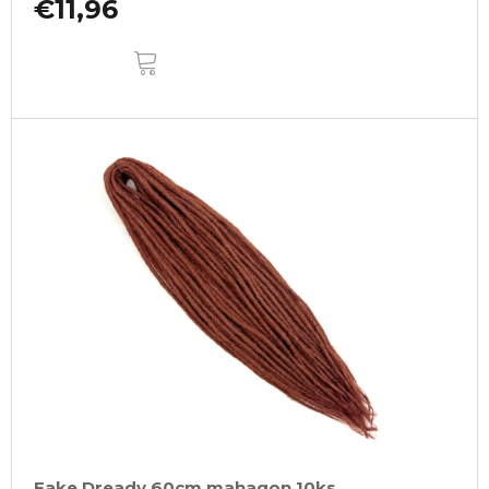
€11,96
DO
KOŠÍKA
Fake Dready 60cm mahagon 10ks