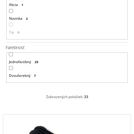
Akcia
1
á
j
Novinka
2
s
ť
Tip
0
?
Farebnosť
Jednofarebný
25
HĽADAŤ
Dvoufarebný
7
O
Zobrazených položiek:
33
d
p
o
V
r
ú
ý
č
p