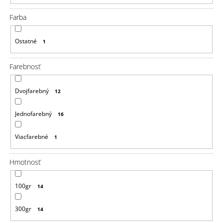
a
m
Farba
e
VLNITÝ
Ostatné
1
KANEKALON
ARIEL
75CM
Farebnosť
100GR
PINK1
Dvojfarebný
12
€8,76
Pôvodne:
€13
Jednofarebný
16
Viacfarebné
1
Hmotnosť
100gr
14
300gr
14