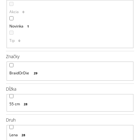
á
Akcia
0
j
s
Novinka
1
ť
?
Tip
0
Značky
HĽADAŤ
BraidOrDie
29
Dĺžka
O
d
55 cm
28
p
o
Druh
r
ú
č
Lena
28