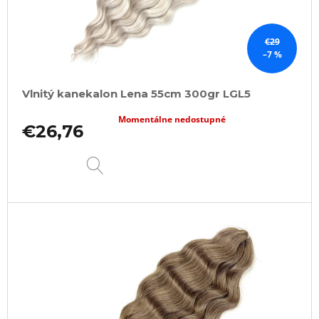
€29
–7 %
Vlnitý kanekalon Lena 55cm 300gr LGL5
Momentálne nedostupné
€26,76
DETAIL