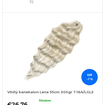
KOŠÍKA
€29
–7 %
Vlnitý kanekalon Lena 55cm 300gr T16A/LGL5
Skladom
€26,76