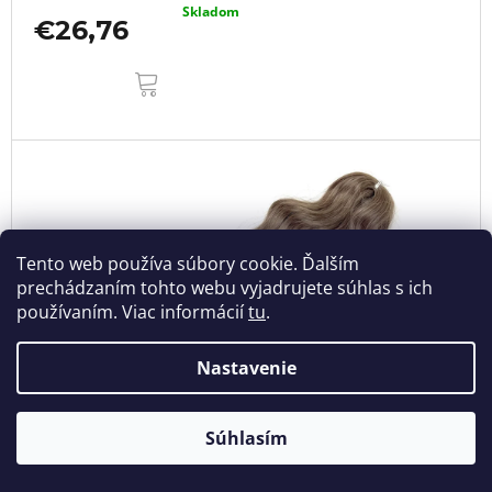
Skladom
€26,76
DO
KOŠÍKA
Tento web používa súbory cookie. Ďalším
prechádzaním tohto webu vyjadrujete súhlas s ich
používaním. Viac informácií
tu
.
Nastavenie
€29
Súhlasím
–7 %