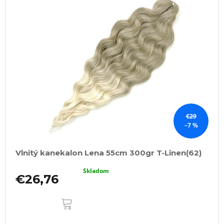
€29
–7 %
Vlnitý kanekalon Lena 55cm 300gr T-Linen(62)
Skladom
€26,76
DO
KOŠÍKA