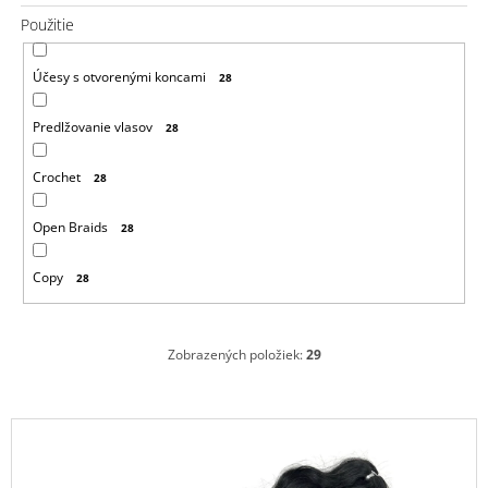
Použitie
Účesy s otvorenými koncami
28
Predlžovanie vlasov
28
Crochet
28
Open Braids
28
Copy
28
Zobrazených položiek:
29
V
ý
p