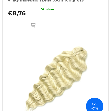
Vlnitý kanekalon Lena 55cm 100gr 613
Skladom
€8,76
DO
KOŠÍKA
€29
–7 %