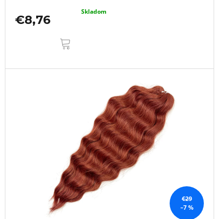
Skladom
€8,76
DO
KOŠÍKA
€29
–7 %