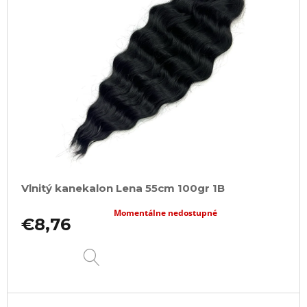
i
s
p
r
o
d
u
k
t
o
Vlnitý kanekalon Lena 55cm 100gr 1B
v
Momentálne nedostupné
€8,76
DETAIL