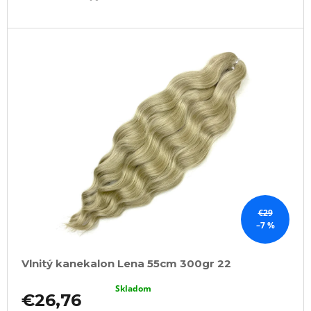
€29
–7 %
Vlnitý kanekalon Lena 55cm 300gr 22
Skladom
€26,76