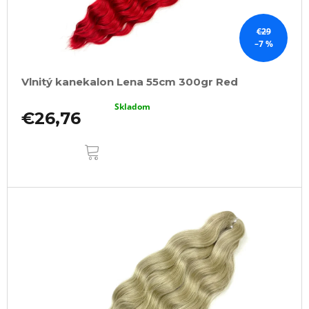
€29
–7 %
Vlnitý kanekalon Lena 55cm 300gr Red
Skladom
€26,76
DO
KOŠÍKA