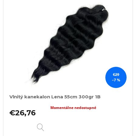
€29
–7 %
Vlnitý kanekalon Lena 55cm 300gr 1B
Momentálne nedostupné
€26,76
DETAIL