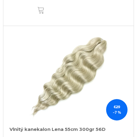
DO
KOŠÍKA
€29
–7 %
Vlnitý kanekalon Lena 55cm 300gr 56D