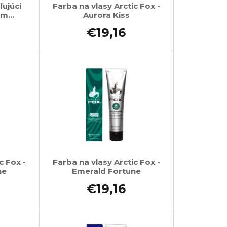
ľujúci
Farba na vlasy Arctic Fox -
ým
Aurora Kiss
0g
€19,16
c Fox -
Farba na vlasy Arctic Fox -
ne
Emerald Fortune
€19,16