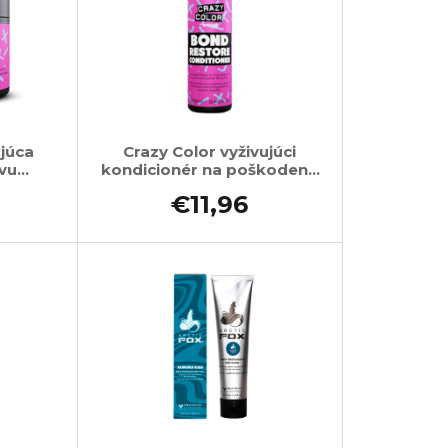
ujúca
Crazy Color vyživujúci
vu
kondicionér na poškodené
bených
a farbené vlasy 250ml
€11,96