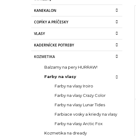
č
e
€4,76
g
n
Pôvodne:
€6,76
KANEKALON
ó
ý
r
p
COPÍKY A PRÍČESKY
i
e
a
i
VLASY
n
KADERNÍCKE POTREBY
e
l
KOZMETIKA
Balzamy na pery HURRAW!
Farby na vlasy
Farby na vlasy Iroiro
Farby na vlasy Crazy Color
Farby na vlasy Lunar Tides
Farbiace vosky a kriedy na vlasy
Farby na vlasy Arctic Fox
Kozmetika na dready