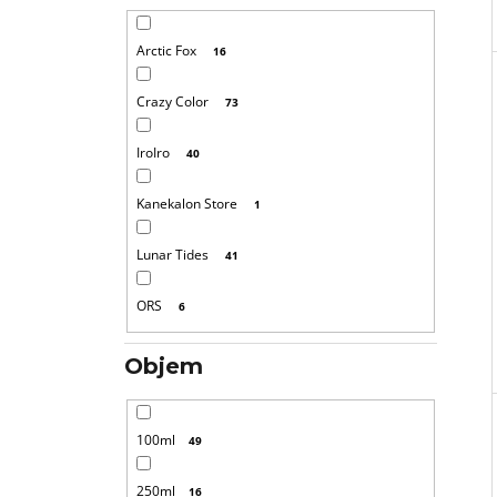
Arctic Fox
16
Crazy Color
73
IroIro
40
Kanekalon Store
1
Lunar Tides
41
ORS
6
Objem
100ml
49
250ml
16