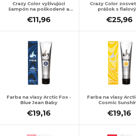
Crazy Color vyživujúci
Crazy Color zosvet
šampón na poškodené a
prášok s fialov
farbené vlasy 250 ml
podtónom 50
€11,96
€25,96
Farba na vlasy Arctic Fox -
Farba na vlasy Arcti
Blue Jean Baby
Cosmic Sunshi
€19,16
€19,16