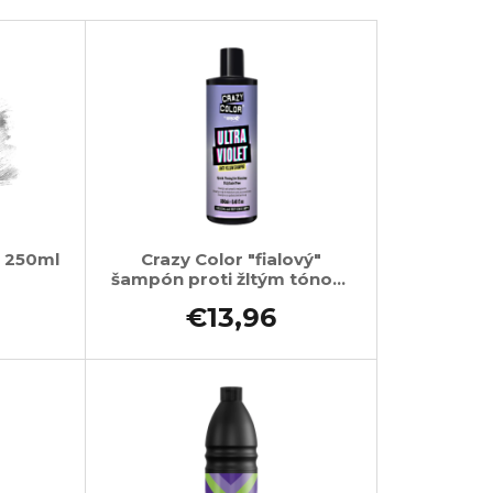
l 250ml
Crazy Color "fialový"
šampón proti žltým tónom
250ml
€13,96