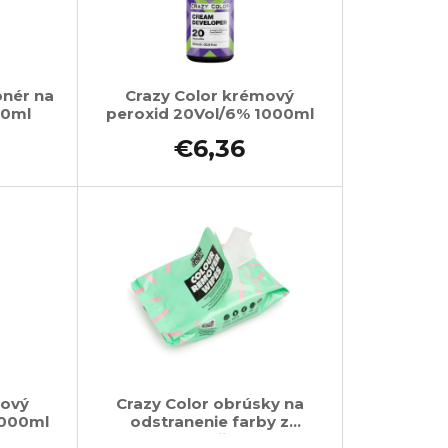
onér na
Crazy Color krémový
50ml
peroxid 20Vol/6% 1000ml
€6,36
mový
Crazy Color obrúsky na
1000ml
odstranenie farby z
pokožky