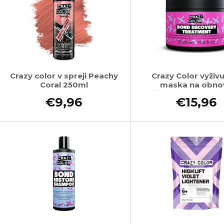
Crazy color v spreji Peachy
Crazy Color vyživ
Coral 250ml
maska na obno
poškodených a far
€9,96
€15,96
vlasov 350 ml