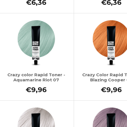
€6,36
€6,36
Crazy color Rapid Toner -
Crazy Color Rapid T
Aquamarine Riot 07
Blazing Cooper
€9,96
€9,96