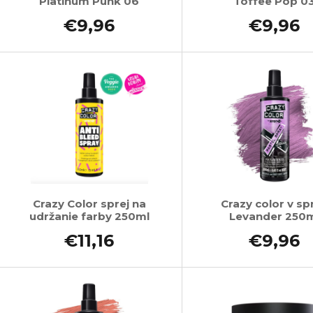
Platinum Punk 06
Toffee Pop 0
€9,96
€9,96
Crazy Color sprej na
Crazy color v spr
udržanie farby 250ml
Levander 250
€11,16
€9,96