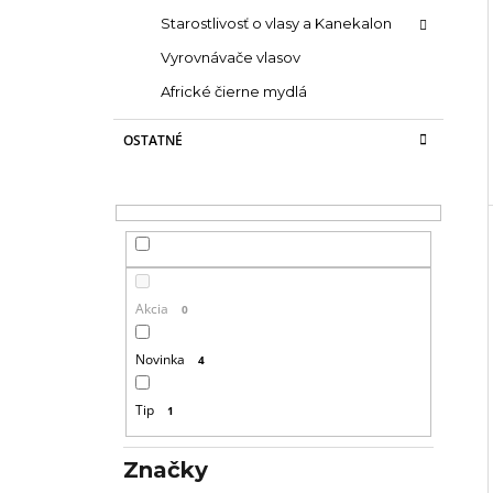
Starostlivosť o vlasy a Kanekalon
Vyrovnávače vlasov
Africké čierne mydlá
OSTATNÉ
Akcia
0
Novinka
4
Tip
1
Značky