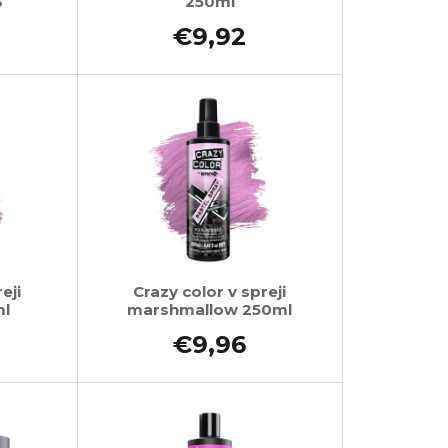
3
250ml
€9,92
eji
Crazy color v spreji
ml
marshmallow 250ml
€9,96