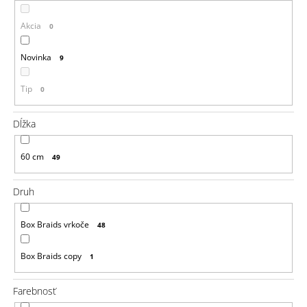
á
Akcia
0
j
s
Novinka
9
ť
?
Tip
0
Dĺžka
60 cm
49
HĽADAŤ
Druh
O
Box Braids vrkoče
48
d
p
o
Box Braids copy
1
r
ú
Farebnosť
č