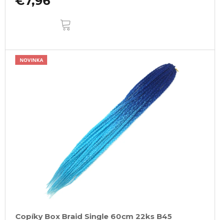
€7,96
DO
KOŠÍKA
NOVINKA
Copíky Box Braid Single 60cm 22ks B45