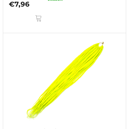
€7,96
DO
KOŠÍKA