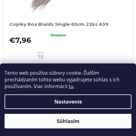
Copíky Box Braids Single 65cm 22ks A39
Skladom
€7,96
DO
KOŠÍKA
Tento web používa súbory cookie. Ďalším
prechádzaním tohto webu vyjadrujete súhlas s ich
používaním. Viac informácií
tu
.
Nastavenie
Súhlasím