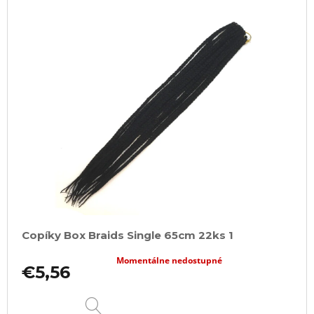
V
ý
p
i
s
p
r
o
d
u
k
t
o
Copíky Box Braids Single 65cm 22ks 1
v
Momentálne nedostupné
€5,56
DETAIL