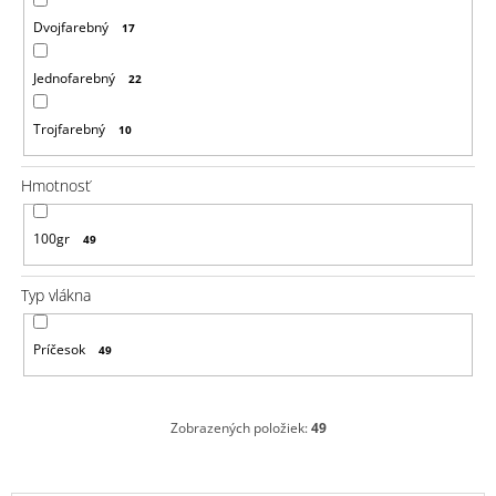
a
m
Dvojfarebný
17
e
Jednofarebný
22
KLASICKÝ
KERATIN
-
Trojfarebný
10
KERATÍNOVÁ
TYČINKA
11CM
Hmotnosť
ČIERNA,
1KS
100gr
49
€1,96
Typ vlákna
Príčesok
49
Zobrazených položiek:
49