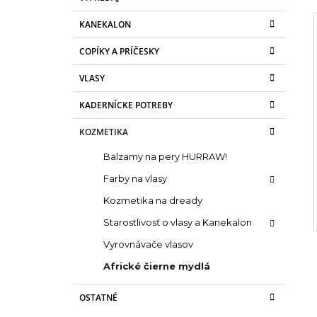
č
e
€5,16
g
n
Pôvodne:
€5,96
KANEKALON
ó
ý
r
p
COPÍKY A PRÍČESKY
i
e
a
i
VLASY
n
KADERNÍCKE POTREBY
e
l
KOZMETIKA
Balzamy na pery HURRAW!
Farby na vlasy
Kozmetika na dready
Starostlivosť o vlasy a Kanekalon
Vyrovnávače vlasov
Africké čierne mydlá
OSTATNÉ