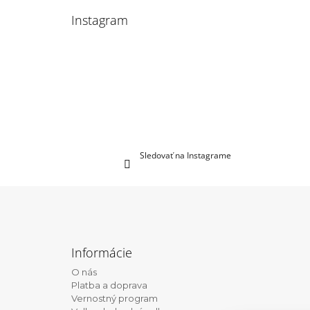
Instagram
Sledovať na Instagrame
Z
á
Informácie
p
O nás
ä
Platba a doprava
t
Vernostný program