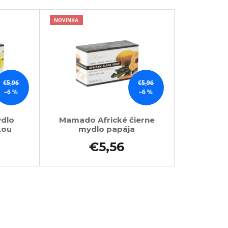
NOVINKA
€5,96
€5,96
–6 %
–6 %
ydlo
Mamado Africké čierne
kou
mydlo papája
€5,56