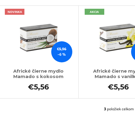
100KS
PURPLE
V
€1,96
€5,96
NOVINKA
AKCIA
Pôvodne:
€6,76
ý
p
s
p
€5,96
r
–6 %
o
d
Africké čierne mydlo
Africké čierne m
Mamado s kokosom
Mamado s vanil
u
k
€5,56
€5,56
t
o
v
3
položiek celkom
O
v
l
á
d