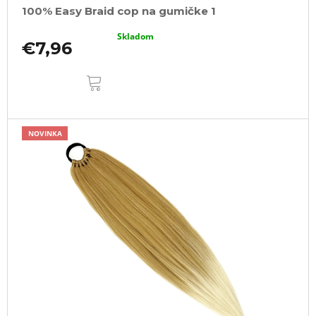
100% Easy Braid cop na gumičke 1
v
Skladom
€7,96
DO
KOŠÍKA
NOVINKA