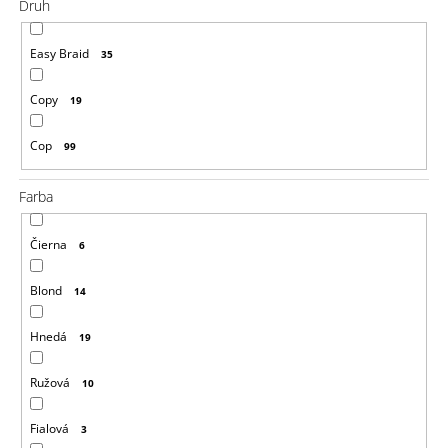
a
Druh
m
e
Easy Braid
35
ULTRA
BRAID
Copy
19
2V1
ZOSTRIHANÝ
Cop
99
60S
€7,16
Pôvodne:
Farba
€7,50
Čierna
6
Blond
14
Hnedá
19
Ružová
10
Fialová
3