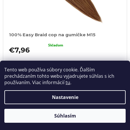
100% Easy Braid cop na gumičke M15
Skladom
€7,96
DO
KOŠÍKA
Tento web používa súbory cookie. Ďalším
prechádzaním tohto webu vyjadrujete súhlas s ich
používaním. Viac informácií
tu
.
NOVINKA
Nastavenie
Súhlasím