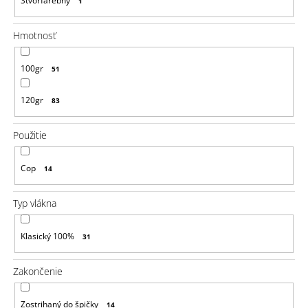
Štvorfarebný
1
Hmotnosť
100gr
51
120gr
83
Použitie
Cop
14
Typ vlákna
Klasický 100%
31
Zakončenie
Zostrihaný do špičky
14