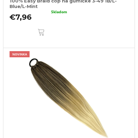
100% Easy Braid cop na gumičke 3-49 1B/L-
Blue/L-Mint
Skladom
€7,96
DO
KOŠÍKA
NOVINKA