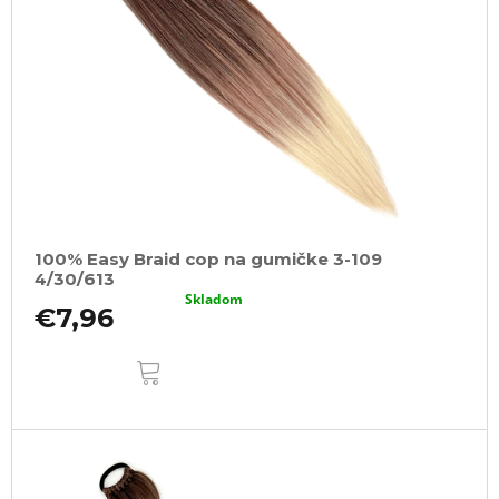
100% Easy Braid cop na gumičke 3-109
4/30/613
Skladom
€7,96
DO
KOŠÍKA