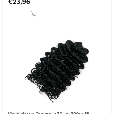
€23,96
DO
KOŠÍKA
Vlnité vlákno Cinderella 30 cm 300gr 1B