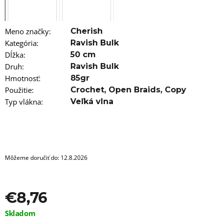
a
m
e
Meno značky
:
Cherish
100%
Kategória
:
Ravish Bulk
JUMBO
Dĺžka
:
50 cm
BRAID
ZOSTRIHANÝ
Druh
:
Ravish Bulk
TURQUIOSE
Hmotnosť
:
85gr
€5,96
Použitie
:
Crochet
,
Open Braids
,
Copy
Pôvodne:
Typ vlákna
:
Veľká vlna
€6,76
Môžeme doručiť do:
12.8.2026
€8,76
Jednotková
Skladom