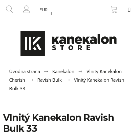
K
Prejsť
NÁKU
HĽADAŤ
M
na
KOŠÍK
o
EUR
SPÄŤ
SPÄŤ
obsah
PRIHLÁSENIE
š
í
Č
k
o
p
o
t
r
Úvodná strana
Kanekalon
Vlnitý Kanekalon
e
Cherish
Ravish Bulk
Vlnitý Kanekalon Ravish
b
Bulk 33
u
j
e
Vlnitý Kanekalon Ravish
t
Bulk 33
e
n