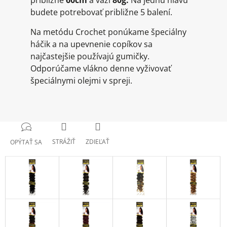
približne
60cm
a váži
80g.
Na jednu hlavu
budete potrebovať približne 5 balení.
Na metódu Crochet ponúkame špeciálny
háčik a na upevnenie copíkov sa
najčastejšie používajú gumičky.
Odporúčame vlákno denne vyživovať
špeciálnymi olejmi v spreji.
STRÁŽIŤ
ZDIEĽAŤ
OPÝTAŤ SA