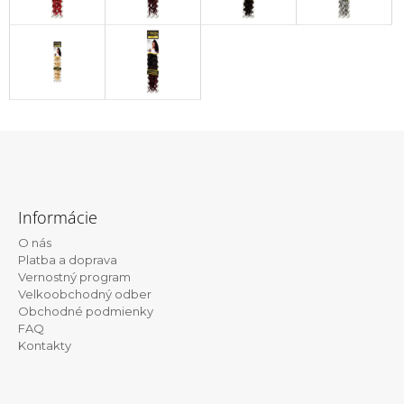
Z
á
Informácie
p
O nás
ä
Platba a doprava
t
Vernostný program
Velkoobchodný odber
i
Obchodné podmienky
e
FAQ
Kontakty