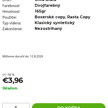
a
m
Farebnosť
:
Dvojfarebný
e
Hmotnosť
:
165gr
Použitie
:
Boxerské copy
,
Rasta Copy
100%
Typ vlákna
:
Klasický syntetický
EZ
KANEKALON
Zakončenie
:
Nezostrihaný
FR-
11
BLACK/D-
PINK
€3,56
Pôvodne:
Môžeme doručiť do:
12.8.2026
€6
€8
–50 %
€3,96
Jednotková
Skladom
cena: