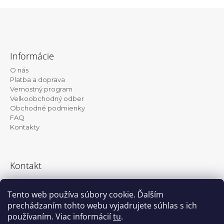
Z
á
Informácie
p
O nás
ä
Platba a doprava
t
Vernostný program
Velkoobchodný odber
i
Obchodné podmienky
e
FAQ
Kontakty
Kontakt
info@kanekalon-store.sk
Tento web používa súbory cookie. Ďalším
prechádzaním tohto webu vyjadrujete súhlas s ich
používaním. Viac informácií
tu
.