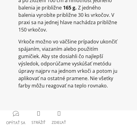
a po zložení 100 cm a hmotnosť jedného
balenia je približne
165 g.
Z jedného
balenia vyrobíte približne 30 ks vrkočov. V
praxi sa na jednej hlave nachádza približne
150 vrkočov.
Vrkoče možno vo väčšine prípadov ukončiť
spájaním, viazaním alebo použitím
gumičiek. Aby ste dosiahli čo najlepší
výsledok, odporúčame vyskúšať metódu
úpravy najprv na jednom vrkoči a potom ju
aplikovať na ostatné pramene. Nie všetky
farby môžu reagovať na teplo rovnako.
STRÁŽIŤ
ZDIEĽAŤ
OPÝTAŤ SA