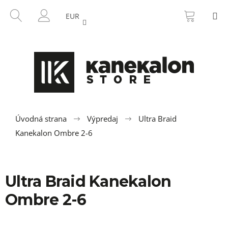
K
Prejsť
NÁKU
HĽADAŤ
M
na
KOŠÍK
o
EUR
SPÄŤ
SPÄŤ
obsah
PRIHLÁSENIE
š
í
Č
k
o
p
o
t
r
Úvodná strana
Výpredaj
Ultra Braid
e
Kanekalon Ombre 2-6
b
u
j
Ultra Braid Kanekalon
e
Ombre 2-6
t
e
n