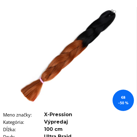
á
j
s
ť
?
HĽADAŤ
O
€8
d
–50 %
p
o
Meno značky
:
X-Pression
r
Kategória
:
Výpredaj
ú
Dĺžka
:
100 cm
č
Druh
:
Ultra Braid