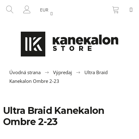
K
Prejsť
NÁKU
HĽADAŤ
M
na
KOŠÍK
o
EUR
SPÄŤ
SPÄŤ
obsah
PRIHLÁSENIE
š
í
Č
k
o
p
o
t
r
Úvodná strana
Výpredaj
Ultra Braid
e
Kanekalon Ombre 2-23
b
u
j
Ultra Braid Kanekalon
e
Ombre 2-23
t
e
n