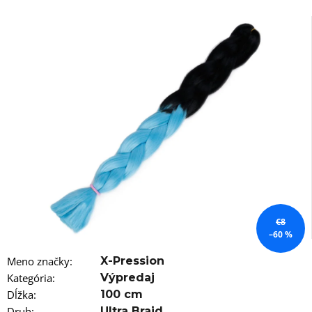
á
j
s
ť
?
HĽADAŤ
O
€8
d
–60 %
p
o
Meno značky
:
X-Pression
r
Kategória
:
Výpredaj
ú
Dĺžka
:
100 cm
č
Druh
:
Ultra Braid