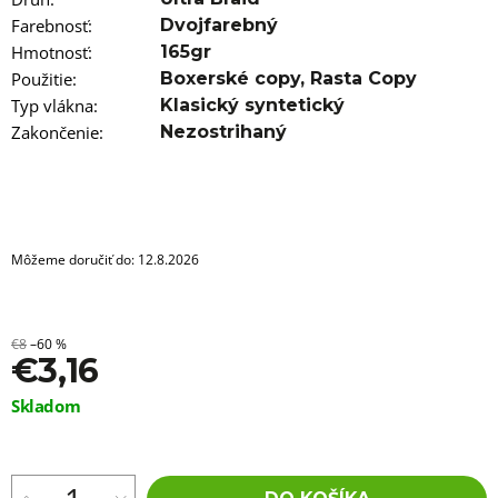
a
m
Farebnosť
:
Dvojfarebný
e
Hmotnosť
:
165gr
Použitie
:
Boxerské copy
,
Rasta Copy
ROVNÝ
Typ vlákna
:
Klasický syntetický
MICRO
ZIZI
Zakončenie
:
Nezostrihaný
118
€4,76
Môžeme doručiť do:
12.8.2026
€8
–60 %
€3,16
Jednotková
Skladom
cena: