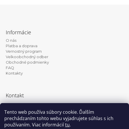
Z
á
Informácie
p
O nás
ä
Platba a doprava
t
Vernostný program
Velkoobchodný odber
i
Obchodné podmienky
e
FAQ
Kontakty
Kontakt
info@kanekalon-store.sk
Tento web používa súbory cookie. Ďalším
prechádzaním tohto webu vyjadrujete súhlas s ich
používaním. Viac informácií
tu
.