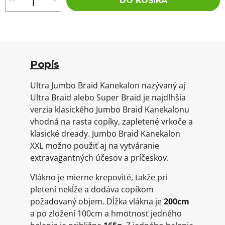
DO KOŠÍKA
Popis
Ultra Jumbo Braid Kanekalon nazývaný aj
Ultra Braid alebo Super Braid je najdlhšia
verzia klasického Jumbo Braid Kanekalonu
vhodná na rasta copíky, zapletené vrkoče a
klasické dready. Jumbo Braid Kanekalon
XXL možno použiť aj na vytváranie
extravagantných účesov a príčeskov.
Vlákno je mierne krepovité, takže pri
pletení nekĺže a dodáva copíkom
požadovaný objem. Dĺžka vlákna je
200cm
a po zložení 100cm a hmotnosť jedného