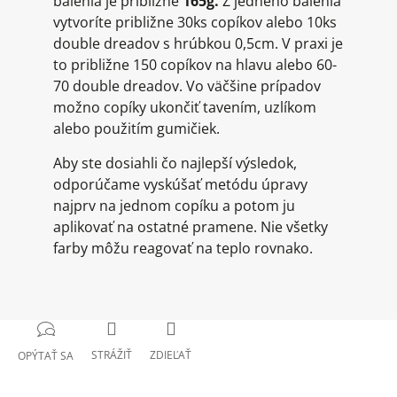
balenia je približne
165g.
Z jedného balenia
vytvoríte približne 30ks copíkov alebo 10ks
double dreadov s hrúbkou 0,5cm. V praxi je
to približne 150 copíkov na hlavu alebo 60-
70 double dreadov. Vo väčšine prípadov
možno copíky ukončiť tavením, uzlíkom
alebo použitím gumičiek.
Aby ste dosiahli čo najlepší výsledok,
odporúčame vyskúšať metódu úpravy
najprv na jednom copíku a potom ju
aplikovať na ostatné pramene. Nie všetky
farby môžu reagovať na teplo rovnako.
STRÁŽIŤ
ZDIEĽAŤ
OPÝTAŤ SA