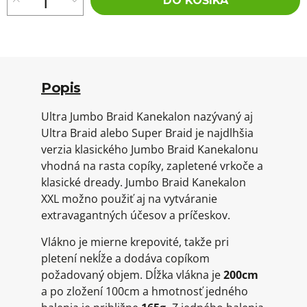
DO KOŠÍKA
Popis
Ultra Jumbo Braid Kanekalon nazývaný aj
Ultra Braid alebo Super Braid je najdlhšia
verzia klasického Jumbo Braid Kanekalonu
vhodná na rasta copíky, zapletené vrkoče a
klasické dready. Jumbo Braid Kanekalon
XXL možno použiť aj na vytváranie
extravagantných účesov a príčeskov.
Vlákno je mierne krepovité, takže pri
pletení nekĺže a dodáva copíkom
požadovaný objem. Dĺžka vlákna je
200cm
a po zložení 100cm a hmotnosť jedného