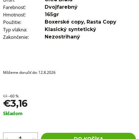
a
m
Farebnosť
:
Dvojfarebný
e
Hmotnosť
:
165gr
Použitie
:
Boxerské copy
,
Rasta Copy
100%
Typ vlákna
:
Klasický syntetický
EZ
KANEKALON
Zakončenie
:
Nezostrihaný
GOLDEN
HOUR
€5,16
Pôvodne:
€5,96
Môžeme doručiť do:
12.8.2026
€8
–60 %
€3,16
Jednotková
Skladom
cena: