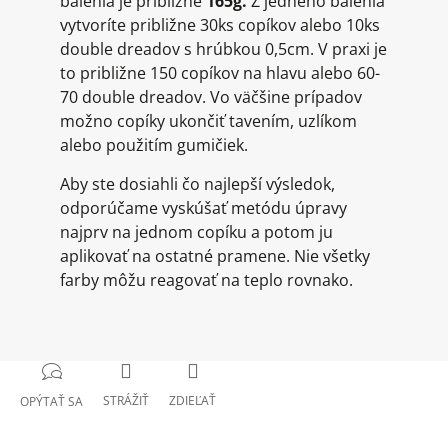
balenia je približne
165g.
Z jedného balenia
vytvoríte približne 30ks copíkov alebo 10ks
double dreadov s hrúbkou 0,5cm. V praxi je
to približne 150 copíkov na hlavu alebo 60-
70 double dreadov. Vo väčšine prípadov
možno copíky ukončiť tavením, uzlíkom
alebo použitím gumičiek.
Aby ste dosiahli čo najlepší výsledok,
odporúčame vyskúšať metódu úpravy
najprv na jednom copíku a potom ju
aplikovať na ostatné pramene. Nie všetky
farby môžu reagovať na teplo rovnako.
STRÁŽIŤ
ZDIEĽAŤ
OPÝTAŤ SA