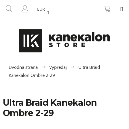
K
Prejsť
NÁKU
HĽADAŤ
M
na
KOŠÍK
o
EUR
SPÄŤ
SPÄŤ
obsah
PRIHLÁSENIE
š
í
Č
k
o
p
o
t
r
Úvodná strana
Výpredaj
Ultra Braid
e
Kanekalon Ombre 2-29
b
u
j
Ultra Braid Kanekalon
e
Ombre 2-29
t
e
n