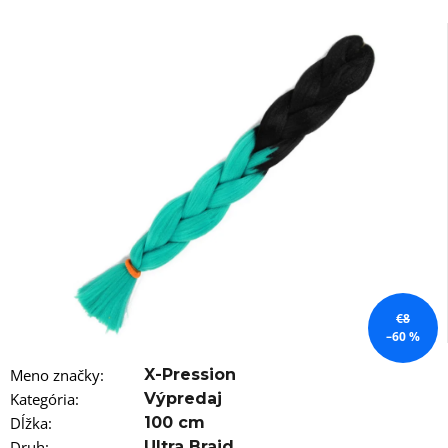
á
j
s
ť
?
HĽADAŤ
O
€8
d
–60 %
p
o
Meno značky
:
X-Pression
r
Kategória
:
Výpredaj
ú
Dĺžka
:
100 cm
č
Druh
:
Ultra Braid