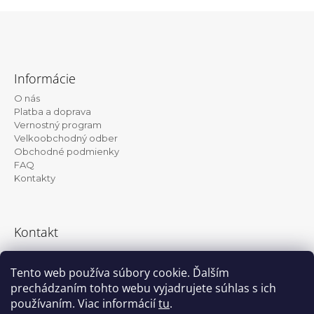
Z
á
Informácie
p
O nás
ä
Platba a doprava
t
Vernostný program
Velkoobchodný odber
i
Obchodné podmienky
e
FAQ
Kontakty
Kontakt
info@kanekalon-store.sk
Tento web používa súbory cookie. Ďalším
prechádzaním tohto webu vyjadrujete súhlas s ich
používaním. Viac informácií
tu
.