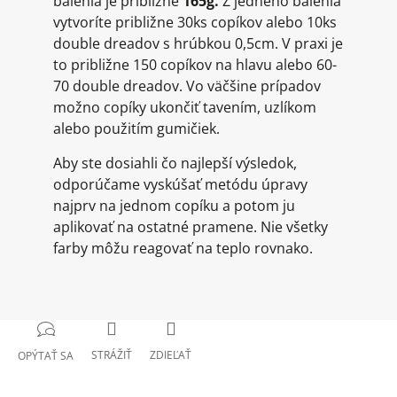
balenia je približne
165g.
Z jedného balenia
vytvoríte približne 30ks copíkov alebo 10ks
double dreadov s hrúbkou 0,5cm. V praxi je
to približne 150 copíkov na hlavu alebo 60-
70 double dreadov. Vo väčšine prípadov
možno copíky ukončiť tavením, uzlíkom
alebo použitím gumičiek.
Aby ste dosiahli čo najlepší výsledok,
odporúčame vyskúšať metódu úpravy
najprv na jednom copíku a potom ju
aplikovať na ostatné pramene. Nie všetky
farby môžu reagovať na teplo rovnako.
STRÁŽIŤ
ZDIEĽAŤ
OPÝTAŤ SA