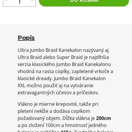
DO KOŠÍKA
Popis
Ultra Jumbo Braid Kanekalon nazývaný aj
Ultra Braid alebo Super Braid je najdlhšia
verzia klasického Jumbo Braid Kanekalonu
vhodná na rasta copíky, zapletené vrkoče a
klasické dready. Jumbo Braid Kanekalon
XXL možno použiť aj na vytváranie
extravagantných účesov a príčeskov.
Vlákno je mierne krepovité, takže pri
pletení nekĺže a dodáva copíkom
požadovaný objem. Dĺžka vlákna je
200cm
a po zložení 100cm a hmotnosť jedného