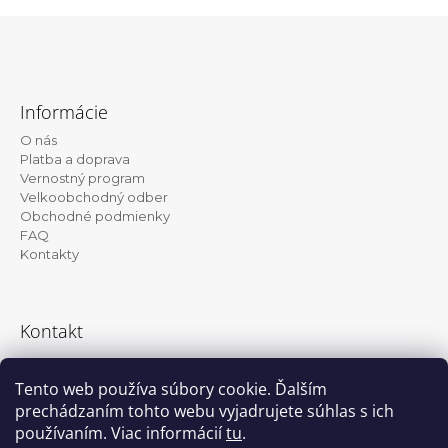
Z
á
Informácie
p
O nás
ä
Platba a doprava
t
Vernostný program
Velkoobchodný odber
i
Obchodné podmienky
e
FAQ
Kontakty
Kontakt
info@kanekalon-store.sk
Tento web používa súbory cookie. Ďalším
prechádzaním tohto webu vyjadrujete súhlas s ich
používaním. Viac informácií
tu
.