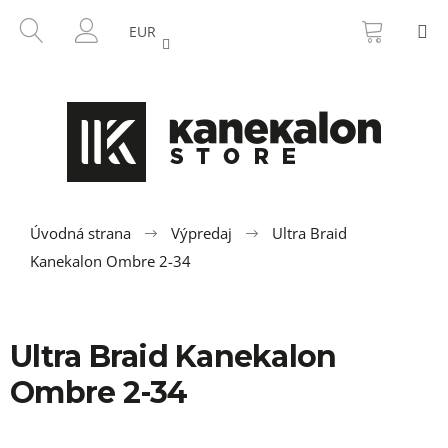
K
Prejsť
NÁKU
HĽADAŤ
M
na
KOŠÍK
o
EUR
SPÄŤ
SPÄŤ
obsah
PRIHLÁSENIE
š
í
Č
k
o
p
o
t
r
Úvodná strana
Výpredaj
Ultra Braid
e
Kanekalon Ombre 2-34
b
u
j
Ultra Braid Kanekalon
e
Ombre 2-34
t
e
n