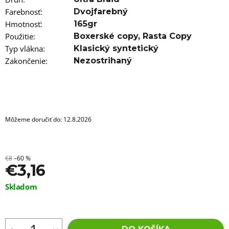
a
m
Farebnosť
:
Dvojfarebný
e
Hmotnosť
:
165gr
Použitie
:
Boxerské copy
,
Rasta Copy
100%
Typ vlákna
:
Klasický syntetický
EZ
3V1
Zakončenie
:
Nezostrihaný
60
BRAIDORDIE
DELUXE
€9,96
Môžeme doručiť do:
12.8.2026
€8
–60 %
€3,16
Jednotková
Skladom
cena: