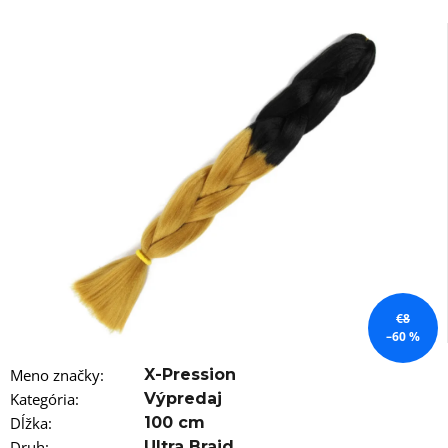
á
j
s
ť
?
HĽADAŤ
O
€8
d
–60 %
p
o
Meno značky
:
X-Pression
r
Kategória
:
Výpredaj
ú
Dĺžka
:
100 cm
č
Druh
:
Ultra Braid