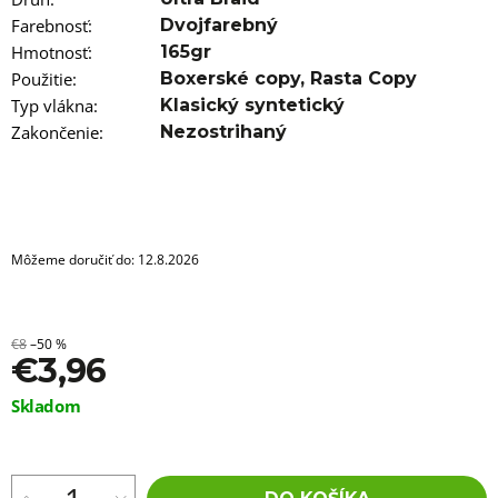
a
m
Farebnosť
:
Dvojfarebný
e
Hmotnosť
:
165gr
Použitie
:
Boxerské copy
,
Rasta Copy
100%
Typ vlákna
:
Klasický syntetický
EZ
KANEKALON
Zakončenie
:
Nezostrihaný
FR-
71
€3,56
Pôvodne:
€5,96
Môžeme doručiť do:
12.8.2026
€8
–50 %
€3,96
Jednotková
Skladom
cena: