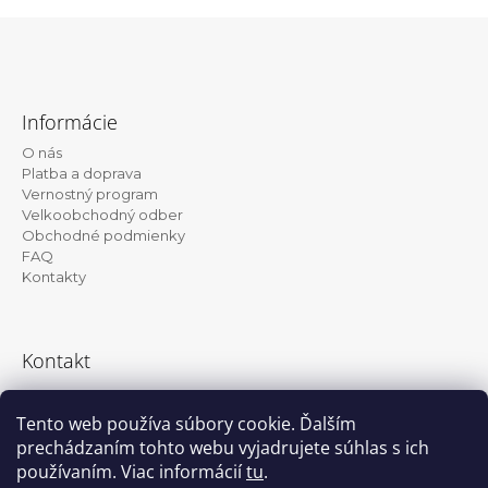
Z
á
Informácie
p
O nás
ä
Platba a doprava
t
Vernostný program
Velkoobchodný odber
i
Obchodné podmienky
e
FAQ
Kontakty
Kontakt
info@kanekalon-store.sk
Tento web používa súbory cookie. Ďalším
prechádzaním tohto webu vyjadrujete súhlas s ich
používaním. Viac informácií
tu
.