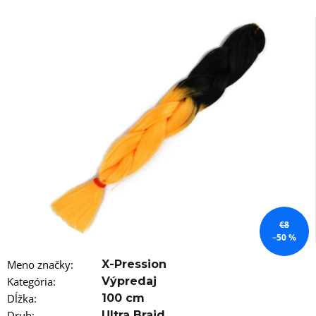
á
j
s
ť
?
HĽADAŤ
O
€8
d
–50 %
p
o
Meno značky
:
X-Pression
r
Kategória
:
Výpredaj
ú
Dĺžka
:
100 cm
č
Druh
:
Ultra Braid