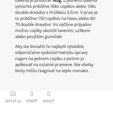
balenia je približne
165g.
Z jedného balenia
vytvoríte približne 30ks copíkov alebo 10ks
double dreadov s hrúbkou 0,5cm. V praxi je
to približne 150 copíkov na hlavu alebo 60-
70 double dreadov. Vo väčšine prípadov
možno copíky ukončiť tavením, uzlíkom
alebo použitím gumičiek.
Aby ste dosiahli čo najlepší výsledok,
odporúčame vyskúšať metódu úpravy
najprv na jednom copíku a potom ju
aplikovať na ostatné pramene. Nie všetky
farby môžu reagovať na teplo rovnako.
STRÁŽIŤ
ZDIEĽAŤ
OPÝTAŤ SA