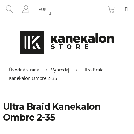
K
Prejsť
NÁKU
HĽADAŤ
M
na
KOŠÍK
o
EUR
SPÄŤ
SPÄŤ
obsah
PRIHLÁSENIE
š
í
Č
k
o
p
o
t
r
Úvodná strana
Výpredaj
Ultra Braid
e
Kanekalon Ombre 2-35
b
u
j
Ultra Braid Kanekalon
e
Ombre 2-35
t
e
n