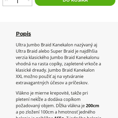
DO KOŠÍKA
Popis
Ultra Jumbo Braid Kanekalon nazývaný aj
Ultra Braid alebo Super Braid je najdlhšia
verzia klasického Jumbo Braid Kanekalonu
vhodná na rasta copíky, zapletené vrkoče a
klasické dready. Jumbo Braid Kanekalon
XXL možno použiť aj na vytváranie
extravagantných účesov a príčeskov.
Vlákno je mierne krepovité, takže pri
pletení nekĺže a dodáva copíkom
požadovaný objem. Dĺžka vlákna je
200cm
a po zložení 100cm a hmotnosť jedného