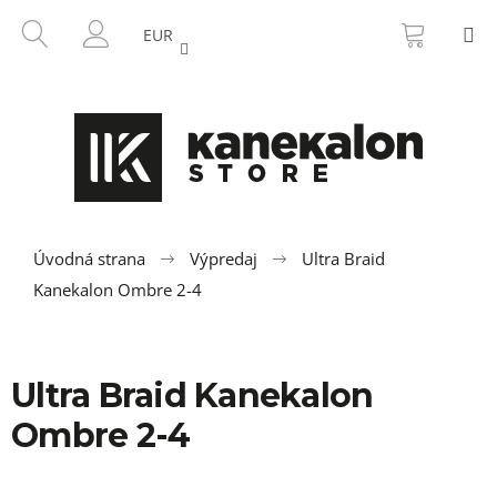
K
Prejsť
NÁKU
HĽADAŤ
M
na
KOŠÍK
o
EUR
SPÄŤ
SPÄŤ
obsah
PRIHLÁSENIE
š
í
Č
k
o
p
o
t
r
Úvodná strana
Výpredaj
Ultra Braid
e
Kanekalon Ombre 2-4
b
u
j
Ultra Braid Kanekalon
e
Ombre 2-4
t
e
n