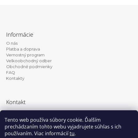
Z
á
Informácie
p
O nás
ä
Platba a doprava
t
Vernostný program
Velkoobchodný odber
i
Obchodné podmienky
e
FAQ
Kontakty
Kontakt
info@kanekalon-store.sk
Tento web používa súbory cookie. Ďalším
prechádzaním tohto webu vyjadrujete súhlas s ich
používaním. Viac informácií
tu
.