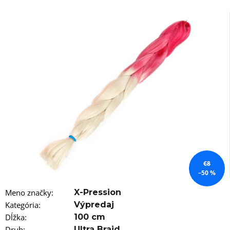
á
j
s
ť
?
HĽADAŤ
O
€8
d
–50 %
p
o
Meno značky
:
X-Pression
r
Kategória
:
Výpredaj
ú
Dĺžka
:
100 cm
č
Druh
:
Ultra Braid