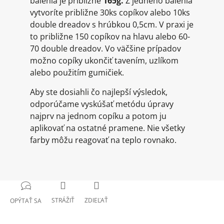
balenia je približne
165g.
Z jedného balenia
vytvoríte približne 30ks copíkov alebo 10ks
double dreadov s hrúbkou 0,5cm. V praxi je
to približne 150 copíkov na hlavu alebo 60-
70 double dreadov. Vo väčšine prípadov
možno copíky ukončiť tavením, uzlíkom
alebo použitím gumičiek.
Aby ste dosiahli čo najlepší výsledok,
odporúčame vyskúšať metódu úpravy
najprv na jednom copíku a potom ju
aplikovať na ostatné pramene. Nie všetky
farby môžu reagovať na teplo rovnako.
STRÁŽIŤ
ZDIEĽAŤ
OPÝTAŤ SA