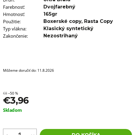
a
m
Farebnosť
:
Dvojfarebný
e
Hmotnosť
:
165gr
Použitie
:
Boxerské copy
,
Rasta Copy
KLASICKÝ
Typ vlákna
:
Klasický syntetický
KERATIN
-
Zakončenie
:
Nezostrihaný
KERATÍNOVÁ
TYČINKA
11CM
ČIERNA,
1KS
€1,96
Môžeme doručiť do:
11.8.2026
€8
–50 %
€3,96
Jednotková
Skladom
cena: