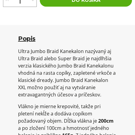
DO KOŠÍKA
Popis
Ultra Jumbo Braid Kanekalon nazývaný aj
Ultra Braid alebo Super Braid je najdlhšia
verzia klasického Jumbo Braid Kanekalonu
vhodná na rasta copíky, zapletené vrkoče a
klasické dready. Jumbo Braid Kanekalon
XXL možno použiť aj na vytváranie
extravagantných účesov a príčeskov.
Vlákno je mierne krepovité, takže pri
pletení nekĺže a dodáva copíkom
požadovaný objem. Dĺžka vlákna je
200cm
a po zložení 100cm a hmotnosť jedného