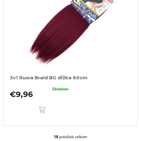
3v1 Ruwa Braid BG dĺžka 60cm
Skladom
€9,96
DO
KOŠÍKA
18
položiek celkom
O