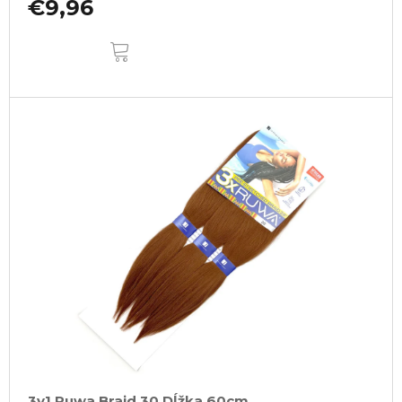
€9,96
DO
KOŠÍKA
3v1 Ruwa Braid 30 Dĺžka 60cm