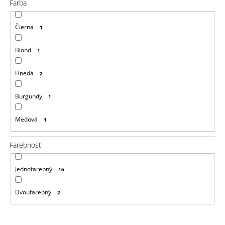
a
Farba
m
e
Čierna
1
KLASICKÝ
KERATIN
Blond
1
-
KERATÍNOVÁ
Hnedá
2
TYČINKA
11CM
HNEDÁ,
Burgundy
1
1KS
€1,96
Medová
1
Farebnosť
Jednofarebný
16
Dvoufarebný
2