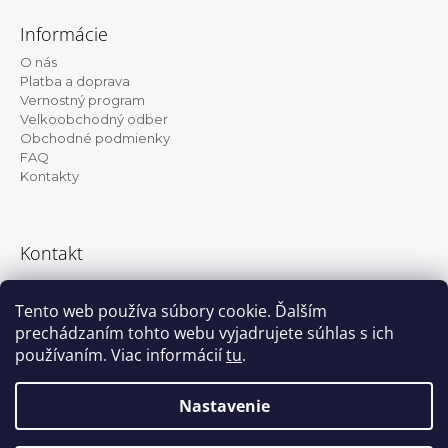
á
Informácie
p
O nás
ä
Platba a doprava
t
Vernostný program
Velkoobchodný odber
i
Obchodné podmienky
e
FAQ
Kontakty
Kontakt
info@kanekalon-store.sk
Tento web používa súbory cookie. Ďalším
prechádzaním tohto webu vyjadrujete súhlas s ich
používaním. Viac informácií
tu
.
Facebook
Instagram
Nastavenie