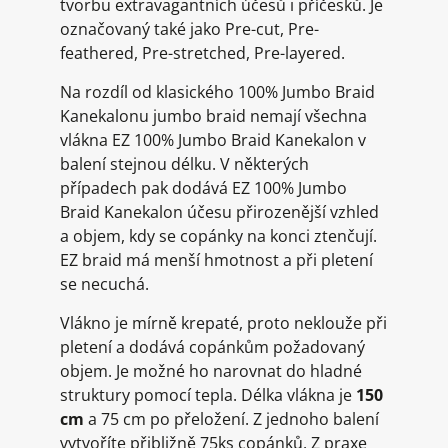
tvorbu extravagantních účesů i příčesků. Je
označovaný také jako Pre-cut, Pre-
feathered, Pre-stretched, Pre-layered.
Na rozdíl od klasického 100% Jumbo Braid
Kanekalonu jumbo braid nemají všechna
vlákna EZ 100% Jumbo Braid Kanekalon v
balení stejnou délku. V některých
případech pak dodává EZ 100% Jumbo
Braid Kanekalon účesu přirozenější vzhled
a objem, kdy se copánky na konci ztenčují.
EZ braid má menší hmotnost a při pletení
se necuchá.
Vlákno je mírně krepaté, proto neklouže při
pletení a dodává copánkům požadovaný
objem. Je možné ho narovnat do hladné
struktury pomocí tepla. Délka vlákna je
150
cm
a 75 cm po přeložení. Z jednoho balení
vytvoříte přibližně 75ks copánků. Z praxe