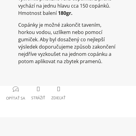
vychází na jednu hlavu cca 150 copánků.
Hmotnost balení
180gr.
Copánky je možné zakončit tavením,
horkou vodou, uzlíkem nebo pomocí
gumiček. Aby byl dosažený co nejlepší
výsledek doporučujeme způsob zakončení
nejdříve vyzkoušet na jednom copánku a
potom aplikovat na zbytek pramenů.
STRÁŽIŤ
ZDIEĽAŤ
OPÝTAŤ SA
Z