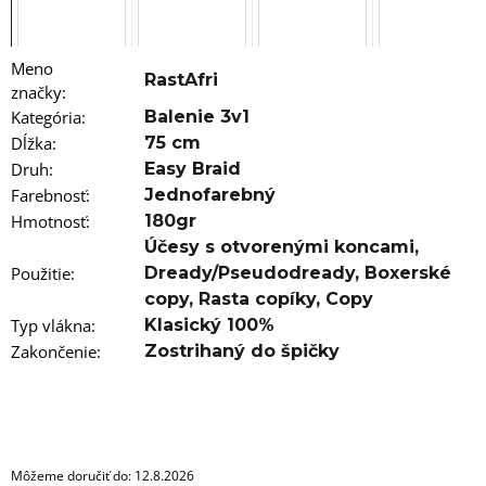
a
m
e
Meno
RastAfri
100%
značky
:
EZ
Kategória
:
Balenie 3v1
KANEKALON
Dĺžka
:
75 cm
L-
RED
Druh
:
Easy Braid
€4,20
Farebnosť
:
Jednofarebný
Pôvodne:
Hmotnosť
:
180gr
€6
Účesy s otvorenými koncami
,
Použitie
:
Dready/Pseudodready
,
Boxerské
copy
,
Rasta copíky
,
Copy
Typ vlákna
:
Klasický 100%
Zakončenie
:
Zostrihaný do špičky
Môžeme doručiť do:
12.8.2026