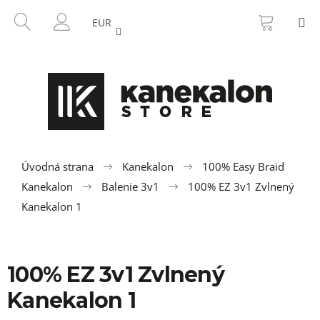
K
Prejsť
NÁKU
HĽADAŤ
M
na
KOŠÍK
o
EUR
SPÄŤ
SPÄŤ
obsah
PRIHLÁSENIE
š
í
Č
k
o
p
o
t
r
Úvodná strana
Kanekalon
100% Easy Braid
e
Kanekalon
Balenie 3v1
100% EZ 3v1 Zvlnený
b
Kanekalon 1
u
j
e
100% EZ 3v1 Zvlnený
t
Kanekalon 1
e
n