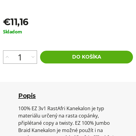
€11,16
Jednotková
Skladom
cena:
DO KOŠÍKA
Popis
100% EZ 3v1 RastAfri Kanekalon je typ
materiálu určený na rasta copánky,
připlétané copy a twisty. EZ 100% Jumbo
Braid Kanekalon je možné použít i na