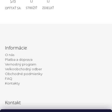
STRÁŽIŤ
ZDIEĽAŤ
OPÝTAŤ SA
Z
á
Informácie
p
O nás
ä
Platba a doprava
t
Vernostný program
Velkoobchodný odber
i
Obchodné podmienky
e
FAQ
Kontakty
Kontakt