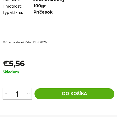
a
m
Hmotnosť
:
100gr
e
Typ vlákna
:
Príčesok
VLNITÝ
KANEKALON
ARIEL
75CM
100GR
Môžeme doručiť do:
11.8.2026
PINK1
€8,76
Pôvodne:
€13
€5,56
Jednotková
Skladom
cena:
DO KOŠÍKA