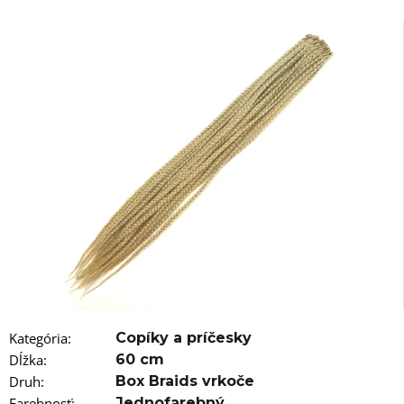
á
j
s
ť
?
HĽADAŤ
O
d
p
o
Kategória
:
Copíky a príčesky
r
Dĺžka
:
60 cm
ú
Druh
:
Box Braids vrkoče
č
Farebnosť
:
Jednofarebný