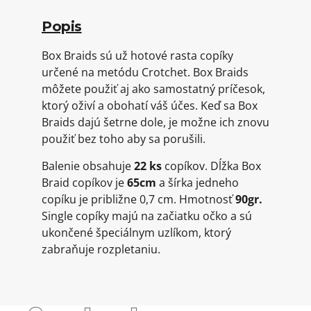
Popis
Box Braids sú už hotové rasta copíky
určené na metódu Crotchet. Box Braids
môžete použiť aj ako samostatný príčesok,
ktorý oživí a obohatí váš účes. Keď sa Box
Braids dajú šetrne dole, je možne ich znovu
použiť bez toho aby sa porušili.
Balenie obsahuje
22 ks
copíkov. Dĺžka Box
Braid copíkov je
65cm
a šírka jedneho
copíku je približne 0,7 cm. Hmotnosť
90gr.
Single copíky majú na začiatku očko a sú
ukončené špeciálnym uzlíkom, ktorý
zabraňuje rozpletaniu.