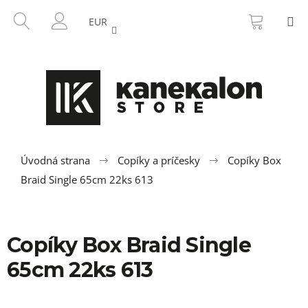
K
Prejsť
NÁKU
HĽADAŤ
M
na
KOŠÍK
o
EUR
SPÄŤ
SPÄŤ
obsah
PRIHLÁSENIE
š
í
Č
k
o
p
o
t
r
Úvodná strana
Copíky a príčesky
Copíky Box
e
Braid Single 65cm 22ks 613
b
u
j
Copíky Box Braid Single
e
65cm 22ks 613
t
e
n