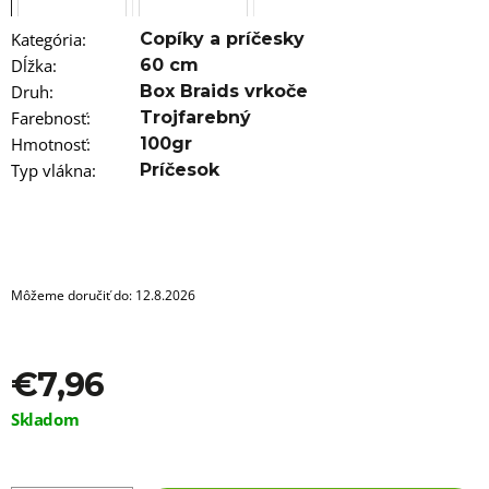
a
m
e
Kategória
:
Copíky a príčesky
Dĺžka
:
60 cm
100%
Druh
:
Box Braids vrkoče
JUMBO
Farebnosť
:
Trojfarebný
BRAID
Hmotnosť
:
100gr
KANEKALON
33
Typ vlákna
:
Príčesok
BRAIDORDIE
€3,96
Pôvodne:
€5,96
Môžeme doručiť do:
12.8.2026
€7,96
Jednotková
Skladom
cena: