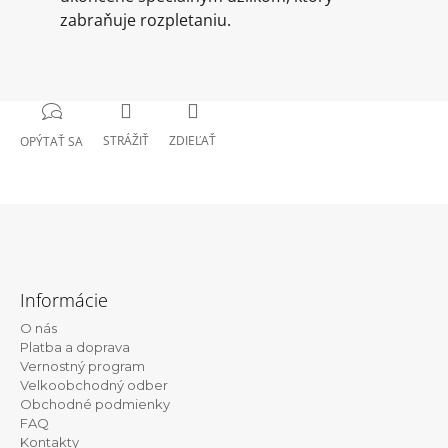
zabraňuje rozpletaniu.
STRÁŽIŤ
ZDIEĽAŤ
OPÝTAŤ SA
Z
á
Informácie
p
O nás
ä
Platba a doprava
t
Vernostný program
Velkoobchodný odber
i
Obchodné podmienky
e
FAQ
Kontakty