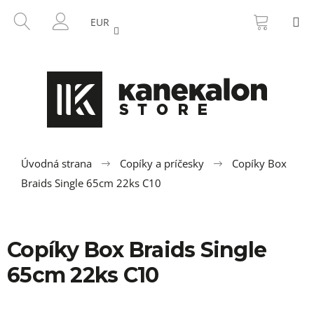
K
Prejsť
NÁKU
HĽADAŤ
M
na
KOŠÍK
o
EUR
SPÄŤ
SPÄŤ
obsah
PRIHLÁSENIE
š
í
Č
k
o
p
o
t
r
Úvodná strana
Copíky a príčesky
Copíky Box
e
Braids Single 65cm 22ks C10
b
u
j
Copíky Box Braids Single
e
65cm 22ks C10
t
e
n