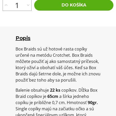
DO KOŠÍKA
Popis
Box Braids sú už hotové rasta copíky
určené na metódu Crotchet. Box Braids
môžete použiť aj ako samostatný príčesok,
ktorý oživí a obohatí váš účes. Keď sa Box
Braids dajú šetrne dole, je možne ich znovu
použiť bez toho aby sa porušili.
Balenie obsahuje
22 ks
copíkov. Dĺžka Box
Braid copíkov je
65cm
a šírka jedneho
copíku je približne 0,7 cm. Hmotnosť
90gr.
Single copíky majú na začiatku očko a sú
ukončené špeciálnym uzlíkom, ktorý