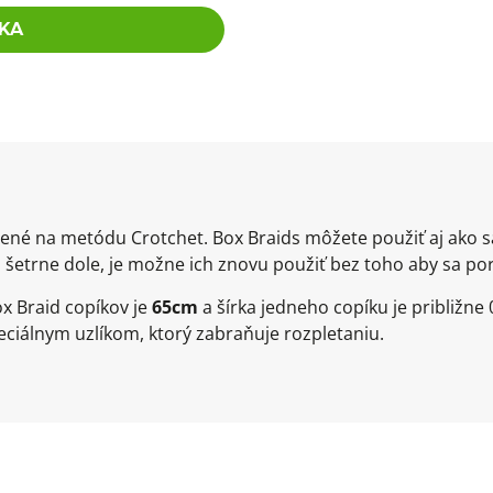
KA
čené na metódu Crotchet. Box Braids môžete použiť aj ako sa
 šetrne dole, je možne ich znovu použiť bez toho aby sa poru
x Braid copíkov je
65cm
a šírka jedneho copíku je približn
ciálnym uzlíkom, ktorý zabraňuje rozpletaniu.