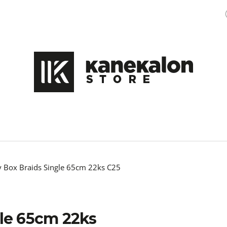
Čo potrebujete nájsť?
HĽADAŤ
Odporúčame
y Box Braids Single 65cm 22ks C25
gle 65cm 22ks
100% EZ KANEKALON M47
OZDOBA DO ÚČE