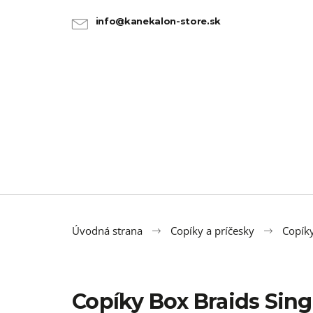
K
Prejsť
na
o
info@kanekalon-store.sk
SPÄŤ
SPÄŤ
obsah
DO
DO
š
OBCHODU
OBCHODU
í
k
Úvodná strana
Copíky a príčesky
Copík
Copíky Box Braids Sin
100% JUMBO BRAID KANEKALON