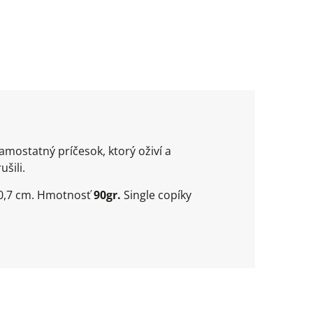
mostatný príčesok, ktorý oživí a
šili.
e 0,7 cm. Hmotnosť
90gr.
Single copíky