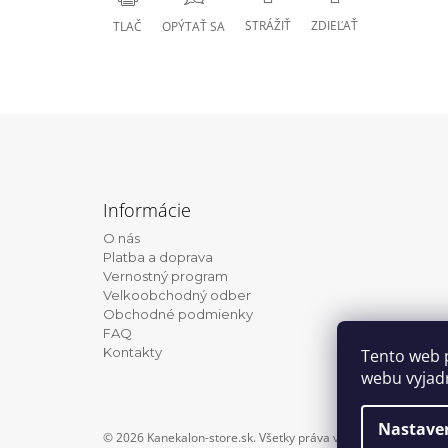
STRÁŽIŤ
ZDIEĽAŤ
TLAČ
OPÝTAŤ SA
Z
á
Informácie
p
O nás
ä
Platba a doprava
t
Vernostný program
Velkoobchodný odber
i
Obchodné podmienky
e
FAQ
Kontakty
Tento web 
webu vyjadr
Nastave
© 2026 Kanekalon-store.sk. Všetky práva vyhradené.