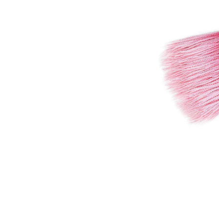
€4,20
€0,60
Pôvodne:
€6