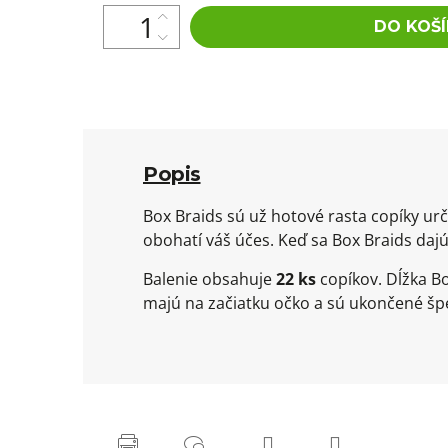
DO KOŠÍ
Popis
Box Braids sú už hotové rasta copíky ur
obohatí váš účes. Keď sa Box Braids dajú
Balenie obsahuje
22 ks
copíkov. Dĺžka Bo
majú na začiatku očko a sú ukončené špe