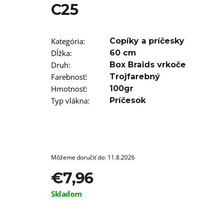
T12/22 BRAIDORDIE
C25
€5,96
Kategória
:
Copíky a príčesky
Dĺžka
:
60 cm
Druh
:
Box Braids vrkoče
Farebnosť
:
Trojfarebný
Hmotnosť
:
100gr
Typ vlákna
:
Príčesok
Môžeme doručiť do:
11.8.2026
€7,96
Jednotková
Skladom
cena: