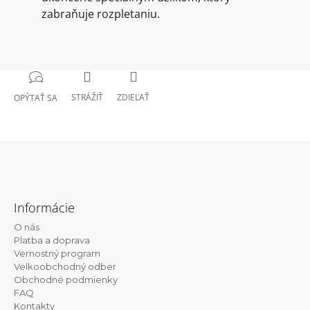
zabraňuje rozpletaniu.
STRÁŽIŤ
ZDIEĽAŤ
OPÝTAŤ SA
Z
á
Informácie
p
O nás
ä
Platba a doprava
t
Vernostný program
Velkoobchodný odber
i
Obchodné podmienky
e
FAQ
Kontakty