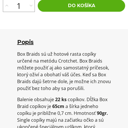
DO KOŠÍKA
Popis
Box Braids sú už hotové rasta copíky
určené na metódu Crotchet. Box Braids
môžete použiť aj ako samostatný príčesok,
ktorý oživí a obohatí váš účes. Keď sa Box
Braids dajú šetrne dole, je možne ich znovu
použiť bez toho aby sa porušili.
Balenie obsahuje
22 ks
copíkov. Dĺžka Box
Braid copíkov je
65cm
a šírka jedneho
copíku je približne 0,7 cm. Hmotnosť
90gr.
Single copíky majú na začiatku očko a sú
ukončené špeciálnym uzlíkom, ktorý