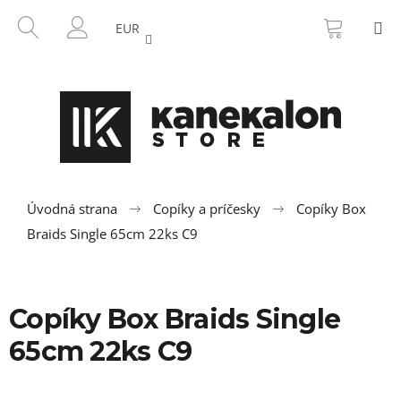
K
Prejsť
NÁKU
HĽADAŤ
M
na
KOŠÍK
o
EUR
SPÄŤ
SPÄŤ
obsah
PRIHLÁSENIE
š
í
Č
k
o
p
o
t
r
Úvodná strana
Copíky a príčesky
Copíky Box
e
Braids Single 65cm 22ks C9
b
u
j
Copíky Box Braids Single
e
65cm 22ks C9
t
e
n