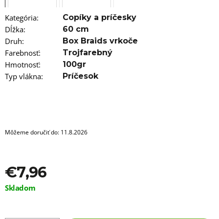
a
m
e
Kategória
:
Copíky a príčesky
Dĺžka
:
60 cm
OZDOBA
Druh
:
Box Braids vrkoče
DO
Farebnosť
:
Trojfarebný
ÚČESOV
Hmotnosť
:
100gr
-
TYP
Typ vlákna
:
Príčesok
A104
€0,60
Môžeme doručiť do:
11.8.2026
€7,96
Jednotková
Skladom
cena: