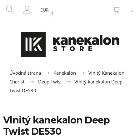
K
Prejsť
NÁKU
HĽADAŤ
M
na
KOŠÍK
o
EUR
SPÄŤ
SPÄŤ
obsah
PRIHLÁSENIE
š
í
Č
k
o
p
o
t
r
Úvodná strana
Kanekalon
Vlnitý Kanekalon
e
Cherish
Deep Twist
Vlnitý kanekalon Deep
b
Twist DE530
u
j
e
Vlnitý kanekalon Deep
t
Twist DE530
e
n