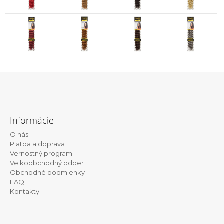
Z
á
Informácie
p
O nás
ä
Platba a doprava
t
Vernostný program
Velkoobchodný odber
i
Obchodné podmienky
e
FAQ
Kontakty