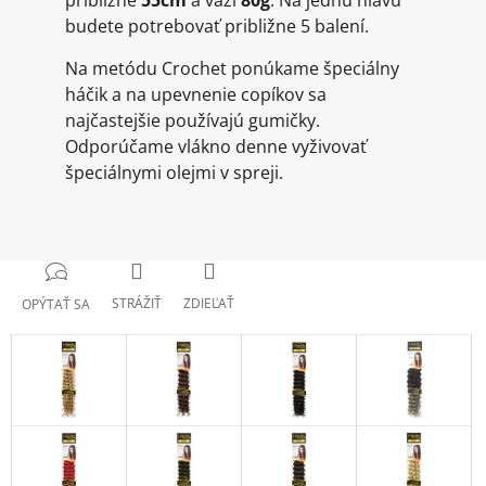
približne
55cm
a váži
80g
. Na jednu hlavu
budete potrebovať približne 5 balení.
Na metódu Crochet ponúkame špeciálny
háčik a na upevnenie copíkov sa
najčastejšie používajú gumičky.
Odporúčame vlákno denne vyživovať
špeciálnymi olejmi v spreji.
STRÁŽIŤ
ZDIEĽAŤ
OPÝTAŤ SA