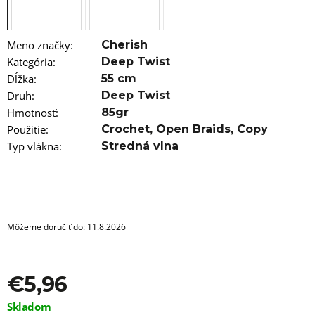
a
m
e
Meno značky
:
Cherish
VLNITÝ
Kategória
:
Deep Twist
KANEKALON
Dĺžka
:
55 cm
URSULA
55CM
Druh
:
Deep Twist
100GR
Hmotnosť
:
85gr
BUG
Použitie
:
Crochet
,
Open Braids
,
Copy
€7,56
Typ vlákna
:
Stredná vlna
Môžeme doručiť do:
11.8.2026
€5,96
Jednotková
Skladom