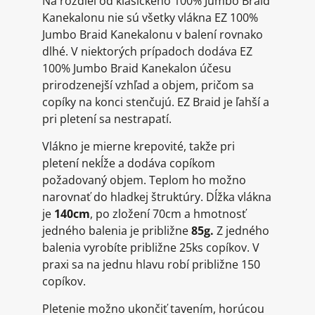
Na rozdiel od klasického 100% Jumbo Braid
Kanekalonu nie sú všetky vlákna EZ 100%
Jumbo Braid Kanekalonu v balení rovnako
dlhé. V niektorých prípadoch dodáva EZ
100% Jumbo Braid Kanekalon účesu
prirodzenejší vzhľad a objem, pričom sa
copíky na konci stenčujú. EZ Braid je ľahší a
pri pletení sa nestrapatí.
Vlákno je mierne krepovité, takže pri
pletení nekĺže a dodáva copíkom
požadovaný objem. Teplom ho možno
narovnať do hladkej štruktúry. Dĺžka vlákna
je
140cm
, po zložení 70cm a hmotnosť
jedného balenia je približne
85g.
Z jedného
balenia vyrobíte približne 25ks copíkov. V
praxi sa na jednu hlavu robí približne 150
copíkov.
Pletenie možno ukončiť tavením, horúcou