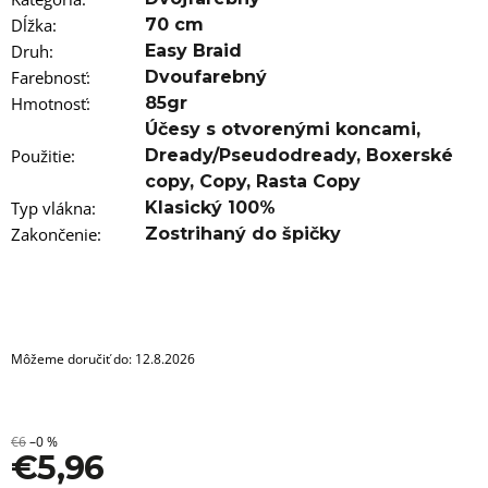
a
m
Dĺžka
:
70 cm
e
Druh
:
Easy Braid
Farebnosť
:
Dvoufarebný
100%
Hmotnosť
:
85gr
JUMBO
BRAID
Účesy s otvorenými koncami
,
ZOSTRIHANÝ
Použitie
:
Dready/Pseudodready
,
Boxerské
IRIS
PURPLE
copy
,
Copy
,
Rasta Copy
Typ vlákna
:
Klasický 100%
€5,96
Pôvodne:
Zakončenie
:
Zostrihaný do špičky
€6,76
Môžeme doručiť do:
12.8.2026
€6
–0 %
€5,96