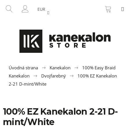
K
Prejsť
NÁKU
HĽADAŤ
M
na
KOŠÍK
o
EUR
SPÄŤ
SPÄŤ
obsah
PRIHLÁSENIE
š
í
Č
k
o
p
o
t
r
Úvodná strana
Kanekalon
100% Easy Braid
e
Kanekalon
Dvojfarebný
100% EZ Kanekalon
b
2-21 D-mint/White
u
j
e
100% EZ Kanekalon 2-21 D-
t
mint/White
e
n