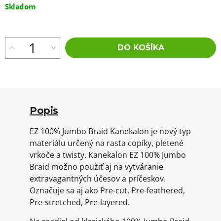
Jednotková
Skladom
cena:
DO KOŠÍKA
Popis
EZ 100% Jumbo Braid Kanekalon je nový typ
materiálu určený na rasta copíky, pletené
vrkoče a twisty. Kanekalon EZ 100% Jumbo
Braid možno použiť aj na vytváranie
extravagantných účesov a príčeskov.
Označuje sa aj ako Pre-cut, Pre-feathered,
Pre-stretched, Pre-layered.