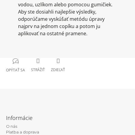
vodou, uzlíkom alebo pomocou gumičiek.
Aby ste dosiahli najlepšie výsledky,
odporúčame vyskúšať metódu úpravy
najprv na jednom copíku a potom ju
aplikovať na ostatné pramene.
STRÁŽIŤ
ZDIEĽAŤ
OPÝTAŤ SA
Z
á
Informácie
p
O nás
ä
Platba a doprava