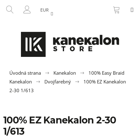
K
Prejsť
NÁKU
HĽADAŤ
M
na
KOŠÍK
o
EUR
SPÄŤ
SPÄŤ
obsah
PRIHLÁSENIE
š
í
Č
k
o
p
o
t
r
Úvodná strana
Kanekalon
100% Easy Braid
e
Kanekalon
Dvojfarebný
100% EZ Kanekalon
b
2-30 1/613
u
j
e
100% EZ Kanekalon 2-30
t
1/613
e
n