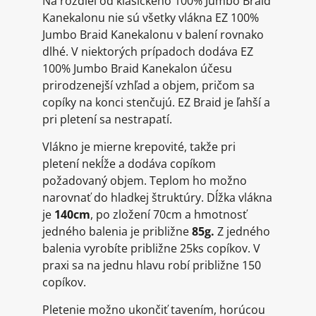
Na rozdiel od klasického 100% Jumbo Braid
Kanekalonu nie sú všetky vlákna EZ 100%
Jumbo Braid Kanekalonu v balení rovnako
dlhé. V niektorých prípadoch dodáva EZ
100% Jumbo Braid Kanekalon účesu
prirodzenejší vzhľad a objem, pričom sa
copíky na konci stenčujú. EZ Braid je ľahší a
pri pletení sa nestrapatí.
Vlákno je mierne krepovité, takže pri
pletení nekĺže a dodáva copíkom
požadovaný objem. Teplom ho možno
narovnať do hladkej štruktúry. Dĺžka vlákna
je
140cm
, po zložení 70cm a hmotnosť
jedného balenia je približne
85g.
Z jedného
balenia vyrobíte približne 25ks copíkov. V
praxi sa na jednu hlavu robí približne 150
copíkov.
Pletenie možno ukončiť tavením, horúcou