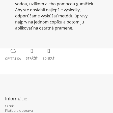
vodou, uzlíkom alebo pomocou gumičiek.
Aby ste dosiahli najlepšie výsledky,
odporúčame vyskúšať metódu úpravy
najprv na jednom copíku a potom ju
aplikovať na ostatné pramene.
STRÁŽIŤ
ZDIEĽAŤ
OPÝTAŤ SA
Z
á
Informácie
p
O nás
ä
Platba a doprava