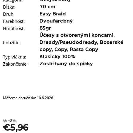
a
m
Dĺžka
:
70 cm
e
Druh
:
Easy Braid
Farebnosť
:
Dvoufarebný
COPÍKY
Hmotnosť
:
85gr
BOX
BRAIDS
Účesy s otvorenými koncami
,
SINGLE
Použitie
:
Dready/Pseudodready
,
Boxerské
65CM
22KS
copy
,
Copy
,
Rasta Copy
B36
Typ vlákna
:
Klasický 100%
€7,96
Zakončenie
:
Zostrihaný do špičky
Môžeme doručiť do:
10.8.2026
€6
–0 %
€5,96