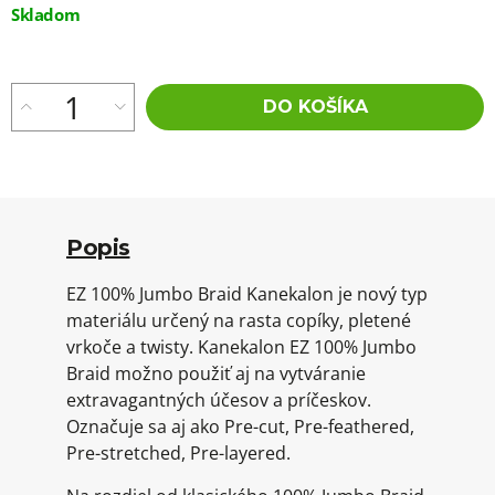
Jednotková
Skladom
cena:
DO KOŠÍKA
Popis
EZ 100% Jumbo Braid Kanekalon je nový typ
materiálu určený na rasta copíky, pletené
vrkoče a twisty. Kanekalon EZ 100% Jumbo
Braid možno použiť aj na vytváranie
extravagantných účesov a príčeskov.
Označuje sa aj ako Pre-cut, Pre-feathered,
Pre-stretched, Pre-layered.