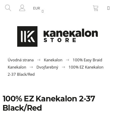
K
Prejsť
NÁKU
HĽADAŤ
M
na
KOŠÍK
o
EUR
SPÄŤ
SPÄŤ
obsah
PRIHLÁSENIE
š
í
Č
k
o
p
o
t
r
Úvodná strana
Kanekalon
100% Easy Braid
e
Kanekalon
Dvojfarebný
100% EZ Kanekalon
b
2-37 Black/Red
u
j
e
100% EZ Kanekalon 2-37
t
Black/Red
e
n