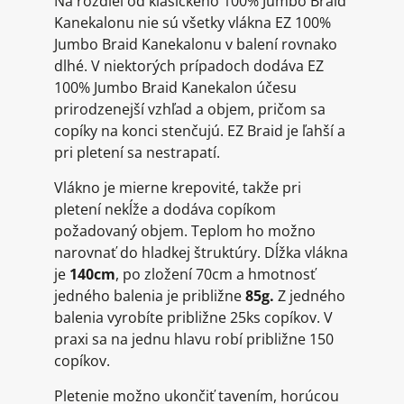
Na rozdiel od klasického 100% Jumbo Braid
Kanekalonu nie sú všetky vlákna EZ 100%
Jumbo Braid Kanekalonu v balení rovnako
dlhé. V niektorých prípadoch dodáva EZ
100% Jumbo Braid Kanekalon účesu
prirodzenejší vzhľad a objem, pričom sa
copíky na konci stenčujú. EZ Braid je ľahší a
pri pletení sa nestrapatí.
Vlákno je mierne krepovité, takže pri
pletení nekĺže a dodáva copíkom
požadovaný objem. Teplom ho možno
narovnať do hladkej štruktúry. Dĺžka vlákna
je
140cm
, po zložení 70cm a hmotnosť
jedného balenia je približne
85g.
Z jedného
balenia vyrobíte približne 25ks copíkov. V
praxi sa na jednu hlavu robí približne 150
copíkov.
Pletenie možno ukončiť tavením, horúcou