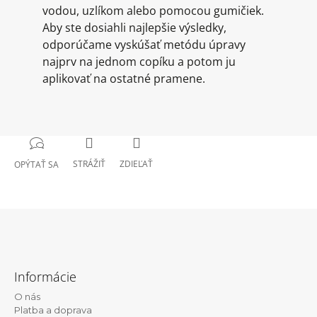
vodou, uzlíkom alebo pomocou gumičiek.
Aby ste dosiahli najlepšie výsledky,
odporúčame vyskúšať metódu úpravy
najprv na jednom copíku a potom ju
aplikovať na ostatné pramene.
STRÁŽIŤ
ZDIEĽAŤ
OPÝTAŤ SA
Z
á
Informácie
p
O nás
ä
Platba a doprava