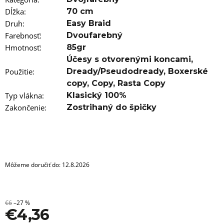
a
m
Dĺžka
:
70 cm
e
Druh
:
Easy Braid
Farebnosť
:
Dvoufarebný
100%
Hmotnosť
:
85gr
JUMBO
BRAID
Účesy s otvorenými koncami
,
KANEKALON
Použitie
:
Dready/Pseudodready
,
Boxerské
33
BRAIDORDIE
copy
,
Copy
,
Rasta Copy
Typ vlákna
:
Klasický 100%
€3,96
Pôvodne:
Zakončenie
:
Zostrihaný do špičky
€5,96
Môžeme doručiť do:
12.8.2026
€6
–27 %
€4,36