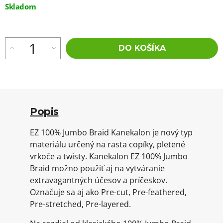
Jednotková
Skladom
cena:
DO KOŠÍKA
Popis
EZ 100% Jumbo Braid Kanekalon je nový typ
materiálu určený na rasta copíky, pletené
vrkoče a twisty. Kanekalon EZ 100% Jumbo
Braid možno použiť aj na vytváranie
extravagantných účesov a príčeskov.
Označuje sa aj ako Pre-cut, Pre-feathered,
Pre-stretched, Pre-layered.