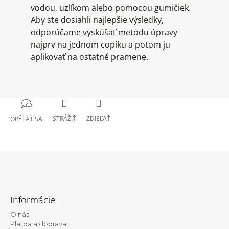
vodou, uzlíkom alebo pomocou gumičiek.
Aby ste dosiahli najlepšie výsledky,
odporúčame vyskúšať metódu úpravy
najprv na jednom copíku a potom ju
aplikovať na ostatné pramene.
STRÁŽIŤ
ZDIEĽAŤ
OPÝTAŤ SA
Z
á
Informácie
p
O nás
ä
Platba a doprava