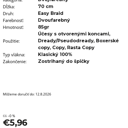
a
m
Dĺžka
:
70 cm
e
Druh
:
Easy Braid
Farebnosť
:
Dvoufarebný
100%
Hmotnosť
:
85gr
JUMBO
BRAID
Účesy s otvorenými koncami
,
ZOSTRIHANÝ
Použitie
:
Dready/Pseudodready
,
Boxerské
1B
copy
,
Copy
,
Rasta Copy
€4,76
Typ vlákna
:
Klasický 100%
Pôvodne:
€6,76
Zakončenie
:
Zostrihaný do špičky
Môžeme doručiť do:
12.8.2026
€6
–0 %
€5,96