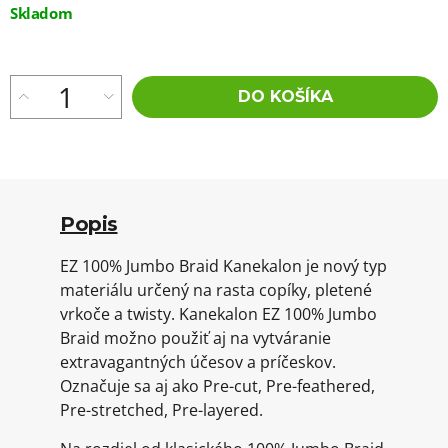
Jednotková
Skladom
cena:
DO KOŠÍKA
Popis
EZ 100% Jumbo Braid Kanekalon je nový typ
materiálu určený na rasta copíky, pletené
vrkoče a twisty. Kanekalon EZ 100% Jumbo
Braid možno použiť aj na vytváranie
extravagantných účesov a príčeskov.
Označuje sa aj ako Pre-cut, Pre-feathered,
Pre-stretched, Pre-layered.