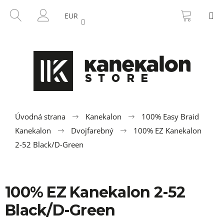
K
Prejsť
NÁKU
HĽADAŤ
M
na
KOŠÍK
o
EUR
SPÄŤ
SPÄŤ
obsah
PRIHLÁSENIE
š
í
Č
k
o
p
o
t
r
Úvodná strana
Kanekalon
100% Easy Braid
e
Kanekalon
Dvojfarebný
100% EZ Kanekalon
b
2-52 Black/D-Green
u
j
e
100% EZ Kanekalon 2-52
t
Black/D-Green
e
n