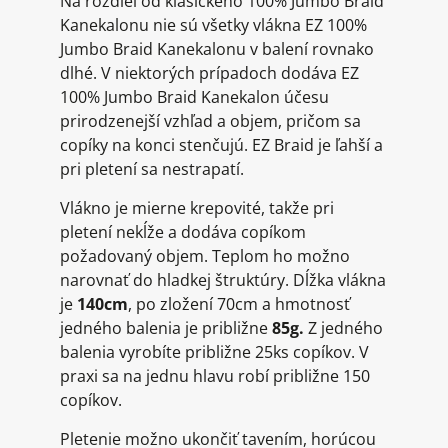
Na rozdiel od klasického 100% Jumbo Braid
Kanekalonu nie sú všetky vlákna EZ 100%
Jumbo Braid Kanekalonu v balení rovnako
dlhé. V niektorých prípadoch dodáva EZ
100% Jumbo Braid Kanekalon účesu
prirodzenejší vzhľad a objem, pričom sa
copíky na konci stenčujú. EZ Braid je ľahší a
pri pletení sa nestrapatí.
Vlákno je mierne krepovité, takže pri
pletení nekĺže a dodáva copíkom
požadovaný objem. Teplom ho možno
narovnať do hladkej štruktúry. Dĺžka vlákna
je
140cm
, po zložení 70cm a hmotnosť
jedného balenia je približne
85g.
Z jedného
balenia vyrobíte približne 25ks copíkov. V
praxi sa na jednu hlavu robí približne 150
copíkov.
Pletenie možno ukončiť tavením, horúcou