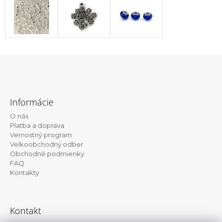
Z
á
Informácie
p
O nás
ä
Platba a doprava
t
Vernostný program
Velkoobchodný odber
i
Obchodné podmienky
e
FAQ
Kontakty
Kontakt