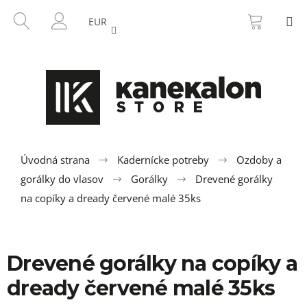
K
Prejsť
NÁKU
HĽADAŤ
M
na
KOŠÍK
o
EUR
SPÄŤ
SPÄŤ
obsah
PRIHLÁSENIE
š
í
Č
k
o
p
o
t
r
Úvodná strana
Kadernícke potreby
Ozdoby a
e
gorálky do vlasov
Gorálky
Drevené gorálky
b
na copíky a dready červené malé 35ks
u
j
e
Drevené gorálky na copíky a
t
dready červené malé 35ks
e
n