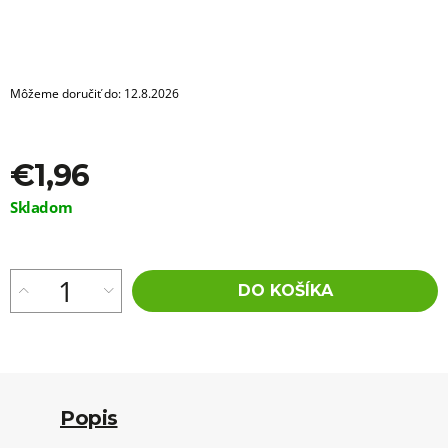
a
m
e
ROVNÝ
Môžeme doručiť do:
12.8.2026
MICRO
ZIZI
118
€4,76
€1,96
Jednotková
Skladom
cena:
DO KOŠÍKA
Popis