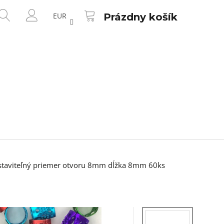
NÁKUPNÝ
HĽADAŤ
KOŠÍK
EUR
Prázdny košík
PRIHLÁSENIE
astaviteľný priemer otvoru 8mm dĺžka 8mm 60ks
Nasledujúce
SOV - TYP A321