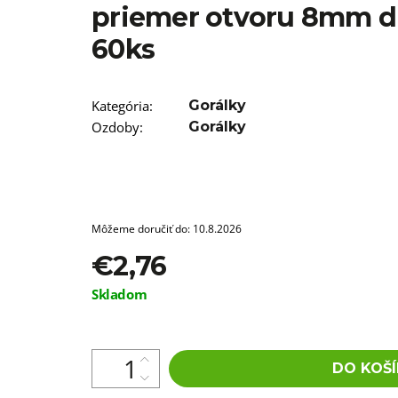
T12/22 BRAIDORDIE
priemer otvoru 8mm 
€5,96
60ks
Kategória
:
Gorálky
Ozdoby
:
Gorálky
Môžeme doručiť do:
10.8.2026
€2,76
Jednotková
Skladom
cena:
DO KOŠÍ