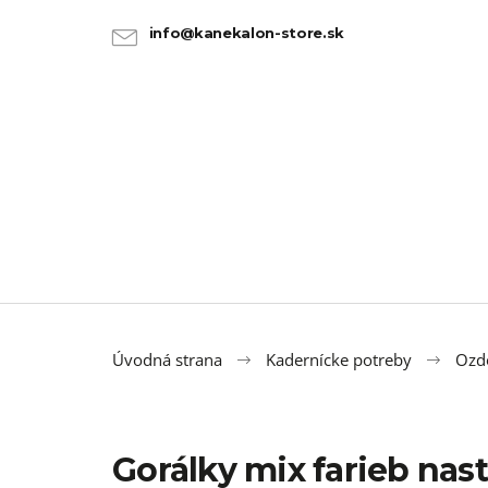
K
Prejsť
na
o
info@kanekalon-store.sk
SPÄŤ
SPÄŤ
obsah
DO
DO
š
OBCHODU
OBCHODU
í
k
Úvodná strana
Kadernícke potreby
Ozdo
Gorálky mix farieb nast
100% JUMBO BRAID KANEKALON