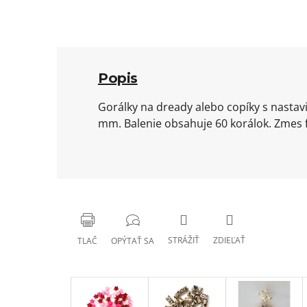
Popis
Gorálky na dready alebo copíky s nastav
mm. Balenie obsahuje 60 korálok. Zmes f
STRÁŽIŤ
ZDIEĽAŤ
TLAČ
OPÝTAŤ SA