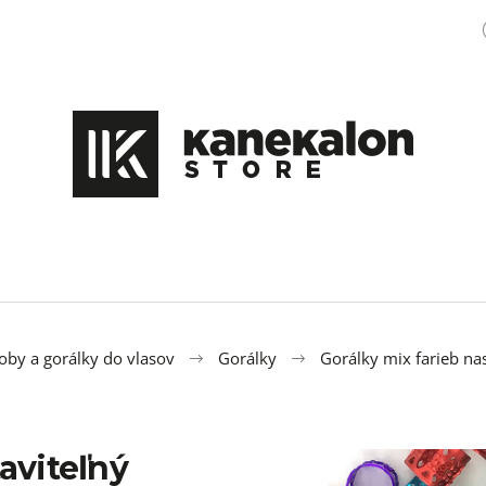
Čo potrebujete nájsť?
HĽADAŤ
Odporúčame
by a gorálky do vlasov
Gorálky
Gorálky mix farieb n
aviteľný
100% EZ KANEKALON M47
OZDOBA DO ÚČE