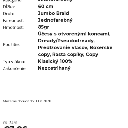
a
m
Dĺžka
:
60 cm
e
Druh
:
Jumbo Braid
Farebnosť
:
Jednofarebný
100%
Hmotnosť
:
85gr
JUMBO
BRAID
Účesy s otvorenými koncami
,
ZOSTRIHANÝ
Dready/Pseudodready
,
T6/27
Použitie
:
Predlžovanie vlasov
,
Boxerské
€5,96
copy
,
Rasta copíky
,
Copy
Pôvodne:
€6,76
Typ vlákna
:
Klasický 100%
Zakončenie
:
Nezostrihaný
Môžeme doručiť do:
11.8.2026
€6
–34 %