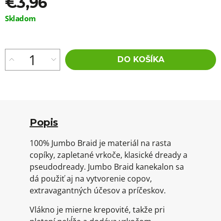
€3,96
Jednotková
Skladom
cena:
DO KOŠÍKA
Popis
100% Jumbo Braid je materiál na rasta
copíky, zapletané vrkoče, klasické dready a
pseudodready. Jumbo Braid kanekalon sa
dá použiť aj na vytvorenie copov,
extravagantných účesov a príčeskov.
Vlákno je mierne krepovité, takže pri