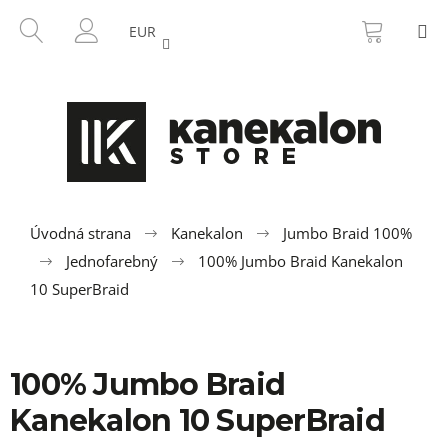
K
Prejsť
NÁKU
HĽADAŤ
M
na
KOŠÍK
o
EUR
SPÄŤ
SPÄŤ
obsah
PRIHLÁSENIE
š
í
Č
k
o
p
o
t
r
Úvodná strana
Kanekalon
Jumbo Braid 100%
e
Jednofarebný
100% Jumbo Braid Kanekalon
b
10 SuperBraid
u
j
e
100% Jumbo Braid
t
Kanekalon 10 SuperBraid
e
n