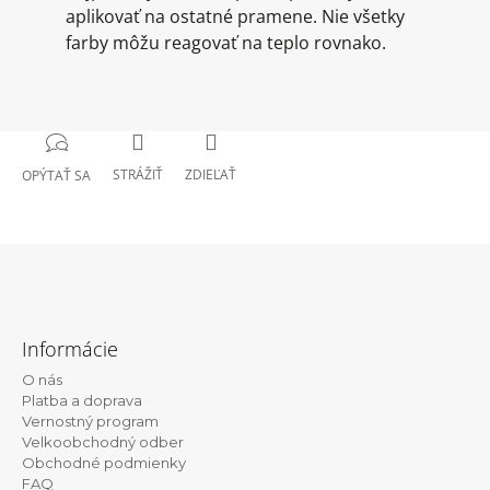
aplikovať na ostatné pramene. Nie všetky
farby môžu reagovať na teplo rovnako.
STRÁŽIŤ
ZDIEĽAŤ
OPÝTAŤ SA
Z
á
Informácie
p
O nás
ä
Platba a doprava
t
Vernostný program
Velkoobchodný odber
i
Obchodné podmienky
e
FAQ