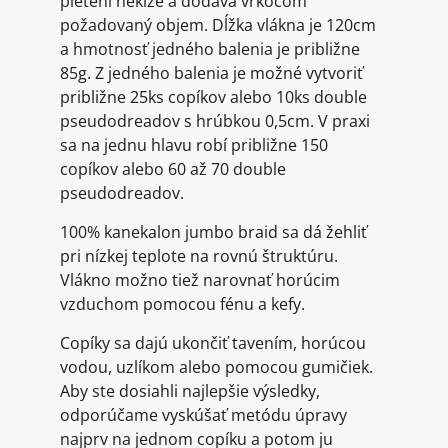
pletení nekĺže a dodáva vrkočom
požadovaný objem. Dĺžka vlákna je 120cm
a hmotnosť jedného balenia je približne
85g. Z jedného balenia je možné vytvoriť
približne 25ks copíkov alebo 10ks double
pseudodreadov s hrúbkou 0,5cm. V praxi
sa na jednu hlavu robí približne 150
copíkov alebo 60 až 70 double
pseudodreadov.
100% kanekalon jumbo braid sa dá žehliť
pri nízkej teplote na rovnú štruktúru.
Vlákno možno tiež narovnať horúcim
vzduchom pomocou fénu a kefy.
Copíky sa dajú ukončiť tavením, horúcou
vodou, uzlíkom alebo pomocou gumičiek.
Aby ste dosiahli najlepšie výsledky,
odporúčame vyskúšať metódu úpravy
najprv na jednom copíku a potom ju