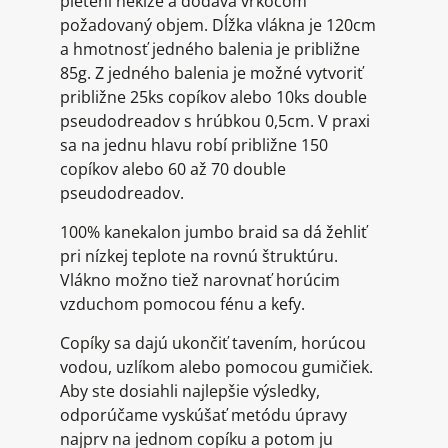
pletení nekĺže a dodáva vrkočom
požadovaný objem. Dĺžka vlákna je 120cm
a hmotnosť jedného balenia je približne
85g. Z jedného balenia je možné vytvoriť
približne 25ks copíkov alebo 10ks double
pseudodreadov s hrúbkou 0,5cm. V praxi
sa na jednu hlavu robí približne 150
copíkov alebo 60 až 70 double
pseudodreadov.
100% kanekalon jumbo braid sa dá žehliť
pri nízkej teplote na rovnú štruktúru.
Vlákno možno tiež narovnať horúcim
vzduchom pomocou fénu a kefy.
Copíky sa dajú ukončiť tavením, horúcou
vodou, uzlíkom alebo pomocou gumičiek.
Aby ste dosiahli najlepšie výsledky,
odporúčame vyskúšať metódu úpravy
najprv na jednom copíku a potom ju