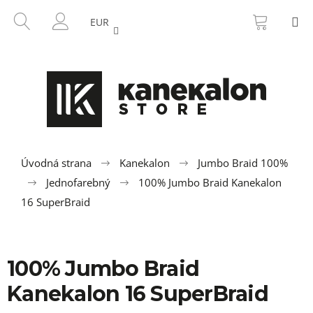
K
Prejsť
NÁKU
HĽADAŤ
M
na
KOŠÍK
o
EUR
SPÄŤ
SPÄŤ
obsah
PRIHLÁSENIE
š
í
Č
k
o
p
o
t
r
Úvodná strana
Kanekalon
Jumbo Braid 100%
e
Jednofarebný
100% Jumbo Braid Kanekalon
b
16 SuperBraid
u
j
e
100% Jumbo Braid
t
Kanekalon 16 SuperBraid
e
n