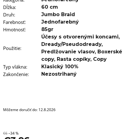
a
m
Dĺžka
:
60 cm
e
Druh
:
Jumbo Braid
Farebnosť
:
Jednofarebný
100%
Hmotnosť
:
85gr
EZ
KANEKALON
Účesy s otvorenými koncami
,
FL-
Dready/Pseudodready
,
18S
Použitie
:
Predlžovanie vlasov
,
Boxerské
€4,36
copy
,
Rasta copíky
,
Copy
Pôvodne:
€6
Typ vlákna
:
Klasický 100%
Zakončenie
:
Nezostrihaný
Môžeme doručiť do:
12.8.2026
€6
–34 %