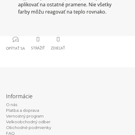
aplikovať na ostatné pramene. Nie všetky
farby môžu reagovať na teplo rovnako.
STRÁŽIŤ
ZDIEĽAŤ
OPÝTAŤ SA
Z
á
Informácie
p
O nás
ä
Platba a doprava
t
Vernostný program
Velkoobchodný odber
i
Obchodné podmienky
e
FAQ