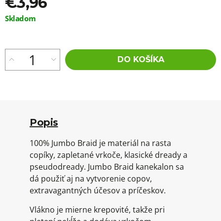
€3,96
Jednotková
Skladom
cena:
DO KOŠÍKA
Popis
100% Jumbo Braid je materiál na rasta
copíky, zapletané vrkoče, klasické dready a
pseudodready. Jumbo Braid kanekalon sa
dá použiť aj na vytvorenie copov,
extravagantných účesov a príčeskov.
Vlákno je mierne krepovité, takže pri