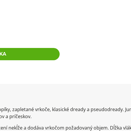
KA
opíky, zapletané vrkoče, klasické dready a pseudodready. Ju
v a príčeskov.
pletení nekĺže a dodáva vrkočom požadovaný objem. Dĺžka vl