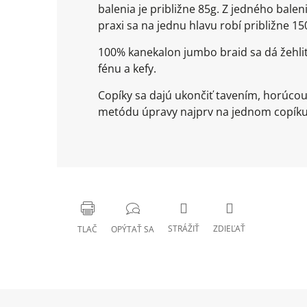
balenia je približne 85g. Z jedného bal
praxi sa na jednu hlavu robí približne 
100% kanekalon jumbo braid sa dá žehli
fénu a kefy.
Copíky sa dajú ukončiť tavením, horúco
metódu úpravy najprv na jednom copíku 
STRÁŽIŤ
ZDIEĽAŤ
TLAČ
OPÝTAŤ SA