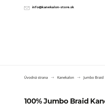
K
Prejsť
na
o
info@kanekalon-store.sk
SPÄŤ
SPÄŤ
obsah
DO
DO
š
OBCHODU
OBCHODU
í
k
Úvodná strana
Kanekalon
Jumbo Braid
100% Jumbo Braid Kan
100% EZ KANEKALON GOLDEN HOUR