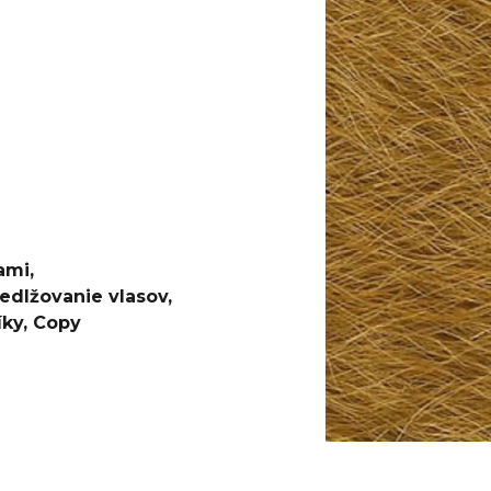
100KS
PURPLE
€1,96
€5,96
Pôvodne:
€6,76
ami
,
edlžovanie vlasov
,
íky
,
Copy