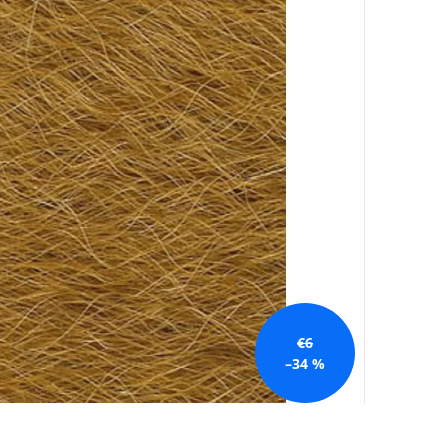
€6
–34 %