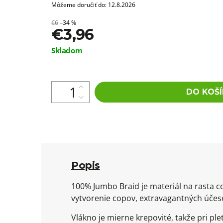
Môžeme doručiť do:
12.8.2026
€6
–34 %
€3,96
Jednotková
Skladom
cena:
DO KOŠÍ
Popis
100% Jumbo Braid je materiál na rasta c
vytvorenie copov, extravagantných účeso
Vlákno je mierne krepovité, takže pri 