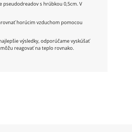
uble pseudodreadov s hrúbkou 0,5cm. V
ež narovnať horúcim vzduchom pomocou
najlepšie výsledky, odporúčame vyskúšať
 môžu reagovať na teplo rovnako.