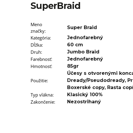
SuperBraid
€5,16
Pôvodne:
€5,96
Meno
Super Braid
značky
:
Kategória
:
Jednofarebný
Dĺžka
:
60 cm
Druh
:
Jumbo Braid
Farebnosť
:
Jednofarebný
Hmotnosť
:
85gr
Účesy s otvorenými konc
Použitie
:
Dready/Pseudodready
,
Pr
Boxerské copy
,
Rasta cop
Typ vlákna
:
Klasický 100%
Zakončenie
:
Nezostrihaný