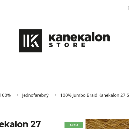
Čo potrebujete nájsť?
HĽADAŤ
Odporúčame
 100%
Jednofarebný
100% Jumbo Braid Kanekalon 27 S
ekalon 27
GUMIČKY DO VLASOV PRIEHĽADNÉ
100% JUMBO BRA
AKCIA