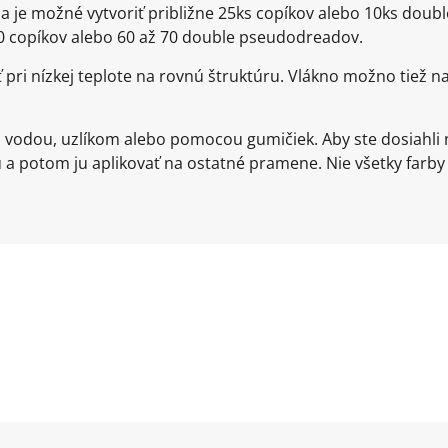
enia je možné vytvoriť približne 25ks copíkov alebo 10ks do
150 copíkov alebo 60 až 70 double pseudodreadov.
ť pri nízkej teplote na rovnú štruktúru. Vlákno možno ti
u vodou, uzlíkom alebo pomocou gumičiek. Aby ste dosiahli 
a potom ju aplikovať na ostatné pramene. Nie všetky farby