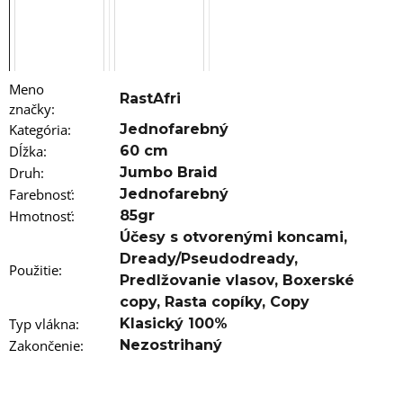
a
m
e
VLNITÝ
KANEKALON
Meno
RastAfri
ARIEL
značky
:
75CM
Kategória
:
Jednofarebný
100GR
PINK1
Dĺžka
:
60 cm
Druh
:
Jumbo Braid
€8,76
Pôvodne:
Farebnosť
:
Jednofarebný
€13
Hmotnosť
:
85gr
Účesy s otvorenými koncami
,
Dready/Pseudodready
,
Použitie
:
Predlžovanie vlasov
,
Boxerské
copy
,
Rasta copíky
,
Copy
Typ vlákna
:
Klasický 100%
Zakončenie
:
Nezostrihaný