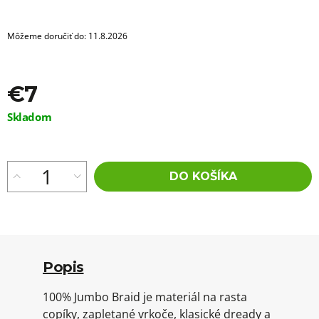
Môžeme doručiť do:
11.8.2026
€7
Jednotková
Skladom
cena:
DO KOŠÍKA
Popis
100% Jumbo Braid je materiál na rasta
copíky, zapletané vrkoče, klasické dready a