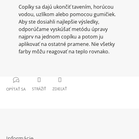
Copíky sa dajú ukončiť tavením, horúcou
vodou, uzlíkom alebo pomocou gumičiek.
Aby ste dosiahli najlepšie výsledky,
odporúčame vyskúšať metódu úpravy
najprv na jednom copíku a potom ju
aplikovať na ostatné pramene. Nie všetky
farby môžu reagovať na teplo rovnako.
STRÁŽIŤ
ZDIEĽAŤ
OPÝTAŤ SA
Z
á
Informácie