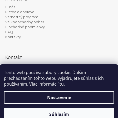
p
O nás
ä
Platba a doprava
t
Vernostný program
Velkoobchodný odber
i
Obchodné podmienky
e
FAQ
Kontakty
Kontakt
info@kanekalon-store.sk
Tento web používa súbory cookie. Ďalším
prechádzaním tohto webu vyjadrujete súhlas s ich
používaním. Viac informácií
tu
.
Facebook
Instagram
Nastavenie
Vytvoril Shoptet
© 2026 Kanekalon-store.sk. Všetky práva
Súhlasím
vyhradené.