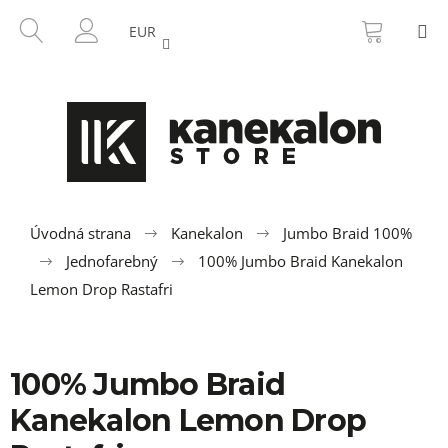
K
Prejsť
NÁKU
HĽADAŤ
M
na
KOŠÍK
o
EUR
SPÄŤ
SPÄŤ
obsah
PRIHLÁSENIE
š
í
Č
k
o
p
o
t
r
Úvodná strana
Kanekalon
Jumbo Braid 100%
e
Jednofarebný
100% Jumbo Braid Kanekalon
b
Lemon Drop Rastafri
u
j
e
100% Jumbo Braid
t
Kanekalon Lemon Drop
e
n