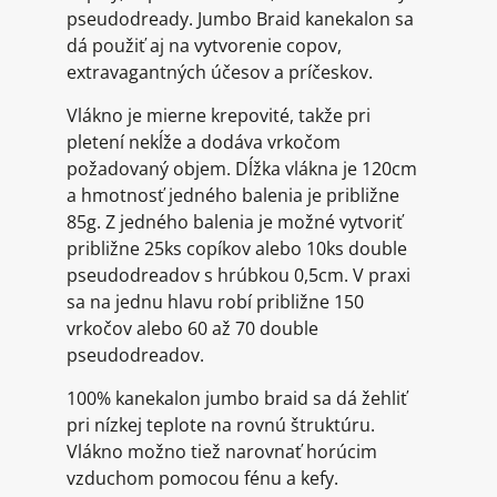
pseudodready. Jumbo Braid kanekalon sa
dá použiť aj na vytvorenie copov,
extravagantných účesov a príčeskov.
Vlákno je mierne krepovité, takže pri
pletení nekĺže a dodáva vrkočom
požadovaný objem. Dĺžka vlákna je 120cm
a hmotnosť jedného balenia je približne
85g. Z jedného balenia je možné vytvoriť
približne 25ks copíkov alebo 10ks double
pseudodreadov s hrúbkou 0,5cm. V praxi
sa na jednu hlavu robí približne 150
vrkočov alebo 60 až 70 double
pseudodreadov.
100% kanekalon jumbo braid sa dá žehliť
pri nízkej teplote na rovnú štruktúru.
Vlákno možno tiež narovnať horúcim
vzduchom pomocou fénu a kefy.