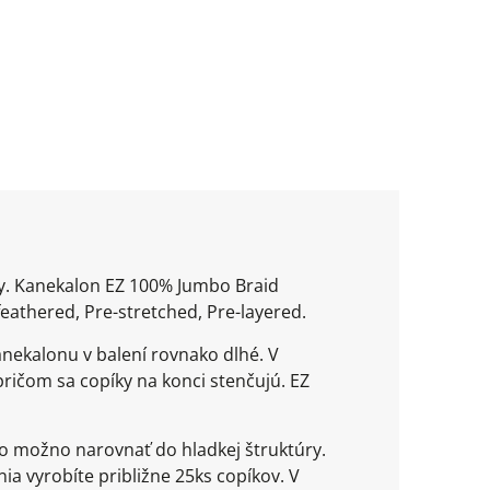
ty. Kanekalon EZ 100% Jumbo Braid
eathered, Pre-stretched, Pre-layered.
nekalonu v balení rovnako dlhé. V
ričom sa copíky na konci stenčujú. EZ
o možno narovnať do hladkej štruktúry.
ia vyrobíte približne 25ks copíkov. V