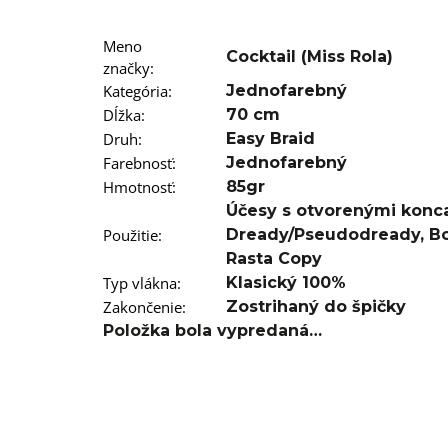
SUPERBRAID
€3,96
Pôvodne:
€6
Meno
Cocktail (Miss Rola)
značky
:
Kategória
:
Jednofarebný
Dĺžka
:
70 cm
Druh
:
Easy Braid
Farebnosť
:
Jednofarebný
Hmotnosť
:
85gr
Účesy s otvorenými konc
Použitie
:
Dready/Pseudodready
,
B
Rasta Copy
Typ vlákna
:
Klasický 100%
Zakončenie
:
Zostrihaný do špičky
Položka bola vypredaná…