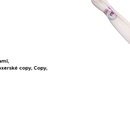
€5,96
€3,56
Pôvodne:
€5,96
ami
,
oxerské copy
,
Copy
,