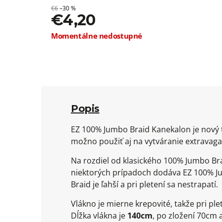
€6
–30 %
€4,20
Jednotková
Momentálne nedostupné
cena:
Popis
EZ 100% Jumbo Braid Kanekalon je nový t
možno použiť aj na vytváranie extravagan
Na rozdiel od klasického 100% Jumbo Bra
niektorých prípadoch dodáva EZ 100% Ju
Braid je ľahší a pri pletení sa nestrapatí.
Vlákno je mierne krepovité, takže pri 
Dĺžka vlákna je
140cm
, po zložení 70cm 