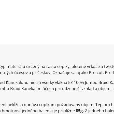
yp materiálu určený na rasta copíky, pletené vrkoče a twis
tných účesov a príčeskov. Označuje sa aj ako Pre-cut, Pre-f
id Kanekalonu nie sú všetky vlákna EZ 100% Jumbo Braid Ka
mbo Braid Kanekalon účesu prirodzenejší vzhľad a objem, p
pletení nekĺže a dodáva copíkom požadovaný objem. Teplom h
a hmotnosť jedného balenia je približne
85g.
Z jedného balen