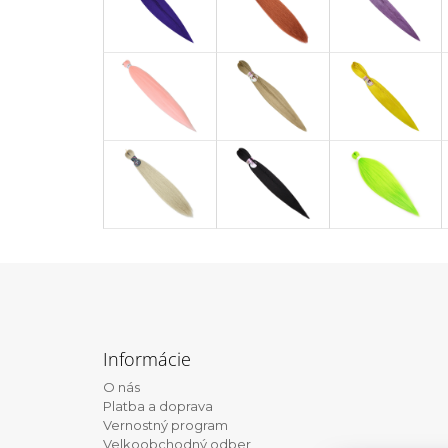
Z
á
Informácie
p
O nás
ä
Platba a doprava
t
Vernostný program
Velkoobchodný odber