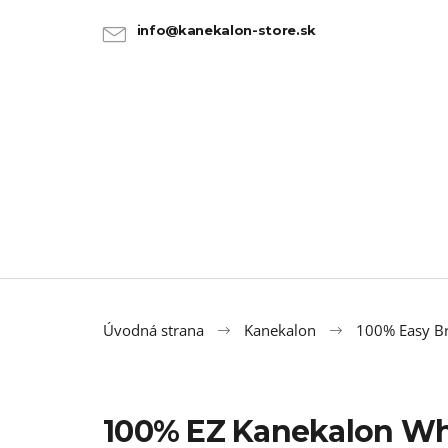
K
Prejsť
na
o
info@kanekalon-store.sk
SPÄŤ
SPÄŤ
obsah
DO
DO
š
OBCHODU
OBCHODU
í
k
Úvodná strana
Kanekalon
100% Easy Br
100% EZ Kanekalon Wh
100% JUMBO BRAID KANEKALON 1