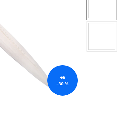
€6
–30 %