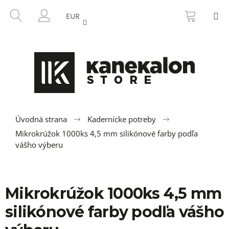
K
Prejsť
NÁKU
HĽADAŤ
M
na
KOŠÍK
o
EUR
SPÄŤ
SPÄŤ
obsah
PRIHLÁSENIE
š
í
Č
k
o
p
o
t
r
Úvodná strana
Kadernícke potreby
e
Mikrokrúžok 1000ks 4,5 mm silikónové farby podľa
vášho výberu
b
u
j
e
Mikrokrúžok 1000ks 4,5 mm
t
silikónové farby podľa vášho
e
n