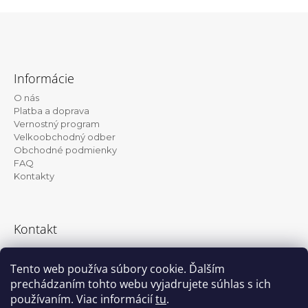
Z
á
Informácie
p
O nás
ä
Platba a doprava
t
Vernostný program
Velkoobchodný odber
i
Obchodné podmienky
e
FAQ
Kontakty
Kontakt
info@kanekalon-store.sk
Tento web používa súbory cookie. Ďalším
prechádzaním tohto webu vyjadrujete súhlas s ich
používaním. Viac informácií
tu
.