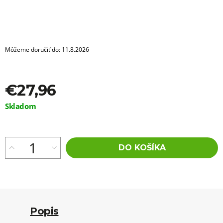
a
m
e
OZDOBA
DO
Môžeme doručiť do:
11.8.2026
ÚČESOV
-
TYP
A321
€27,96
€0,60
Jednotková
Skladom
cena:
DO KOŠÍKA
Popis