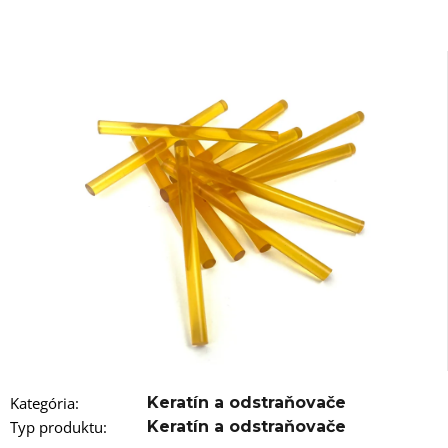
á
j
s
ť
?
HĽADAŤ
O
d
p
o
r
Kategória
:
Keratín a odstraňovače
ú
č
Typ produktu
:
Keratín a odstraňovače