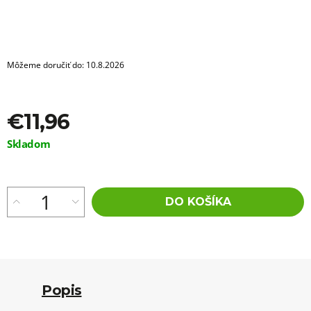
a
m
e
100%
Môžeme doručiť do:
10.8.2026
EZ
KANEKALON
FR27
€3,56
€11,96
Pôvodne:
€6
Jednotková
Skladom
cena:
DO KOŠÍKA
Popis