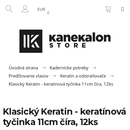
K
Prejsť
NÁKU
HĽADAŤ
M
na
KOŠÍK
o
EUR
SPÄŤ
SPÄŤ
obsah
PRIHLÁSENIE
š
í
Č
k
o
p
o
t
r
Úvodná strana
Kadernícke potreby
e
Predlžovanie vlasov
Keratín a odstraňovače
b
Klasický Keratin - keratínová tyčinka 11cm číra, 12ks
u
j
e
Klasický Keratin - keratínová
t
tyčinka 11cm číra, 12ks
e
n