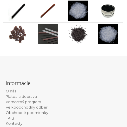
Z
á
Informácie
p
O nás
ä
Platba a doprava
t
Vernostný program
Velkoobchodný odber
i
Obchodné podmienky
e
FAQ
Kontakty