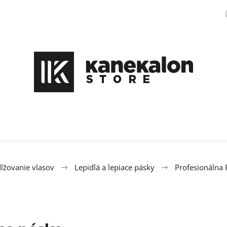
Čo potrebujete nájsť?
HĽADAŤ
Odporúčame
lžovanie vlasov
Lepidlá a lepiace pásky
Profesionálna 
100% EZ KANEKALON M47
OZDOBA DO ÚČE