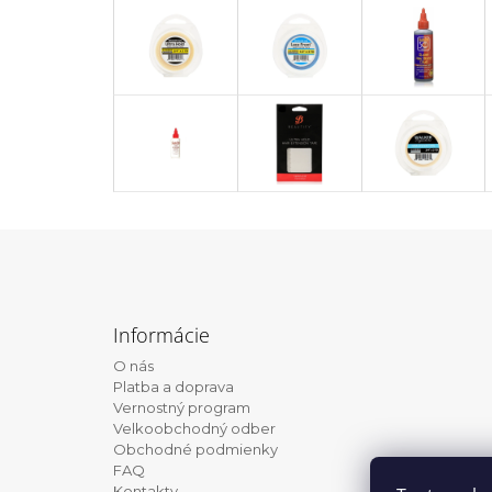
Z
á
Informácie
p
O nás
ä
Platba a doprava
t
Vernostný program
Velkoobchodný odber
i
Obchodné podmienky
e
FAQ
Kontakty