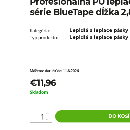
Profesionálna PU lepia
T12/22 BRAIDORDIE
€5,96
série BlueTape dĺžka 2
Kategória
:
Lepidlá a lepiace pásky
Typ produktu
:
Lepidlá a lepiace pásky
Môžeme doručiť do:
11.8.2026
€11,96
Jednotková
Skladom
cena:
DO KOŠÍ