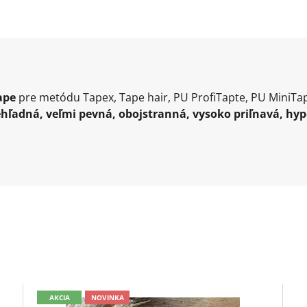
ape
pre metódu Tapex, Tape hair, PU ProfiTapte, PU MiniTap
hľadná, veľmi pevná, obojstranná, vysoko priľnavá, hy
AKCIA
NOVINKA