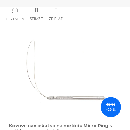
STRÁŽIŤ
ZDIEĽAŤ
OPÝTAŤ SA
€9,96
–20 %
Kovove navliekatko na metódu Micro Ring s