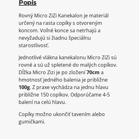
Popis
Rovný Micro ZiZi Kanekalon je materiál
určený na rasta copíky s otvoreným
koncom. Voľné konce sa netrhajú a
nevyžadujú si žiadnu špeciálnu
starostlivosť.
Jednotlivé vlákna kanekalonu Micro ZiZi sú
rovné a sú už spletené do malých copíkov.
Dĺžka Micro Zizi je po zložení
70cm
a
hmotnosť jedného balenia je približne
100g
. Z praxe vychádza na jednu hlavu
približne 150 copíkov. Odporúčame 4-5
balení na celú hlavu.
Copíky možno ukončiť tavením alebo
gumičkami.