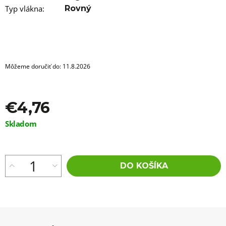
a
m
Typ vlákna
:
Rovný
e
OZDOBA
DO
ÚČESOV
-
Môžeme doručiť do:
11.8.2026
TYP
A210
€0,60
€4,76
Jednotková
Skladom
cena:
DO KOŠÍKA