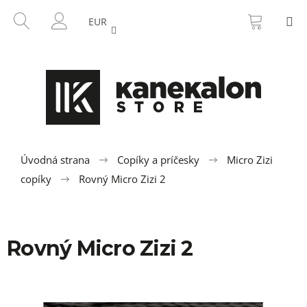
K
Prejsť
NÁKU
HĽADAŤ
M
na
KOŠÍK
o
EUR
SPÄŤ
SPÄŤ
obsah
PRIHLÁSENIE
š
í
Č
k
o
p
o
t
r
Úvodná strana
Copíky a príčesky
Micro Zizi
e
copíky
Rovný Micro Zizi 2
b
u
j
Rovný Micro Zizi 2
e
t
e
n