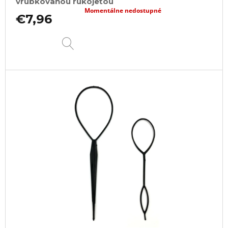
vrúbkovanou rukojeťou
Momentálne nedostupné
€7,96
DETAIL