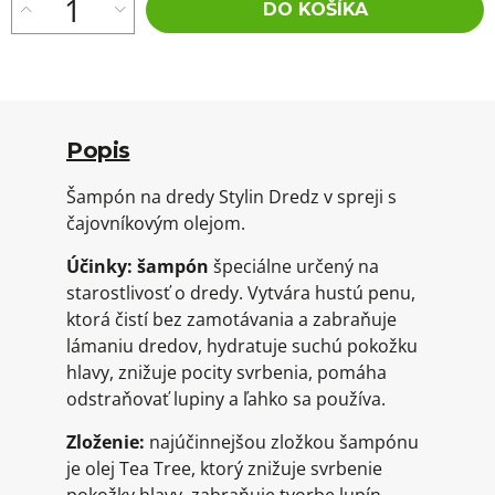
DO KOŠÍKA
Popis
Šampón na dredy Stylin Dredz v spreji s
čajovníkovým olejom.
Účinky: šampón
špeciálne určený na
starostlivosť o dredy. Vytvára hustú penu,
ktorá čistí bez zamotávania a zabraňuje
lámaniu dredov, hydratuje suchú pokožku
hlavy, znižuje pocity svrbenia, pomáha
odstraňovať lupiny a ľahko sa používa.
Zloženie:
najúčinnejšou zložkou šampónu
je olej Tea Tree, ktorý znižuje svrbenie