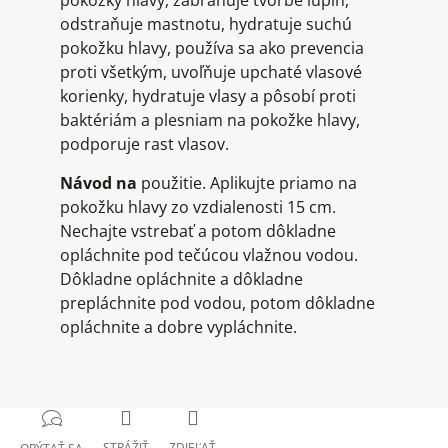
pokožky hlavy, zabraňuje tvorbe lupín,
odstraňuje mastnotu, hydratuje suchú
pokožku hlavy, používa sa ako prevencia
proti všetkým, uvoľňuje upchaté vlasové
korienky, hydratuje vlasy a pôsobí proti
baktériám a plesniam na pokožke hlavy,
podporuje rast vlasov.
Návod na
použitie. Aplikujte priamo na
pokožku hlavy zo vzdialenosti 15 cm.
Nechajte vstrebať a potom dôkladne
opláchnite pod tečúcou vlažnou vodou.
Dôkladne opláchnite a dôkladne
prepláchnite pod vodou, potom dôkladne
opláchnite a dobre vypláchnite.
STRÁŽIŤ
ZDIEĽAŤ