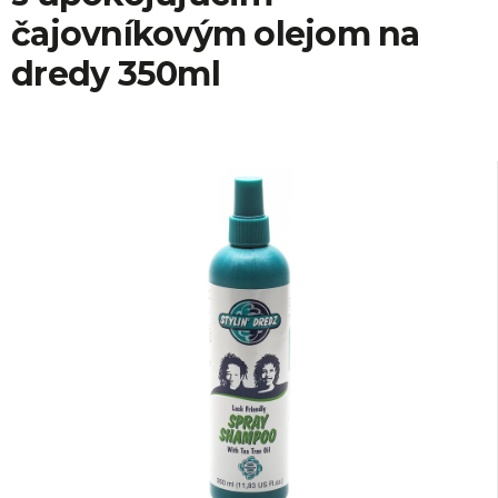
á
čajovníkovým olejom na
j
dredy 350ml
s
ť
?
HĽADAŤ
O
d
p
o
r
ú
č