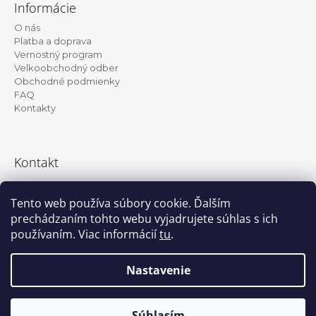
á
Informácie
p
O nás
ä
Platba a doprava
t
Vernostný program
Velkoobchodný odber
i
Obchodné podmienky
e
FAQ
Kontakty
Kontakt
info@kanekalon-store.sk
Tento web používa súbory cookie. Ďalším
prechádzaním tohto webu vyjadrujete súhlas s ich
používaním. Viac informácií
tu
.
Facebook
Instagram
Nastavenie
Vytvoril Shoptet
© 2026 Kanekalon-store.sk. Všetky práva
Súhlasím