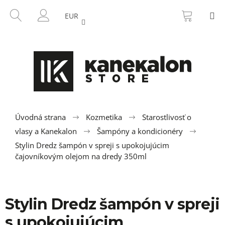
K
Prejsť
NÁKU
HĽADAŤ
M
na
KOŠÍK
o
EUR
SPÄŤ
SPÄŤ
obsah
PRIHLÁSENIE
š
í
Č
k
o
p
o
t
r
Úvodná strana
Kozmetika
Starostlivosť o
e
vlasy a Kanekalon
Šampóny a kondicionéry
b
Stylin Dredz šampón v spreji s upokojujúcim
u
čajovníkovým olejom na dredy 350ml
j
e
t
Stylin Dredz šampón v spreji
e
s upokojujúcim
n