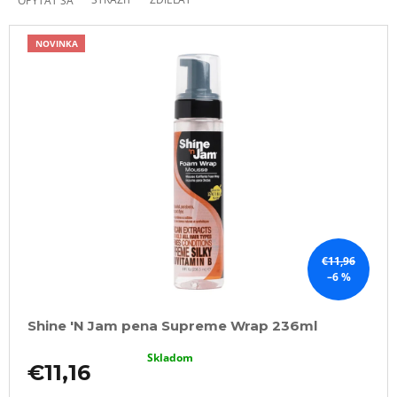
OPÝTAŤ SA
NOVINKA
€11,96
–6 %
Shine 'N Jam pena Supreme Wrap 236ml
Skladom
€11,16