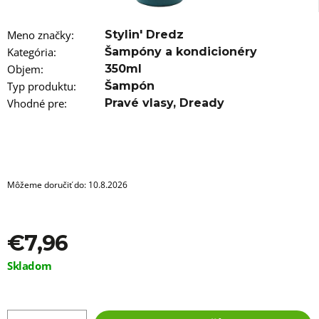
a
m
e
Meno značky
:
Stylin' Dredz
Kategória
:
Šampóny a kondicionéry
COPÍKY
Objem
:
350ml
BOX
BRAIDS
Typ produktu
:
Šampón
SINGLE
Vhodné pre
:
Pravé vlasy
,
Dready
65CM
22KS
B36
€7,96
Môžeme doručiť do:
10.8.2026
€7,96
Jednotková
Skladom
cena: