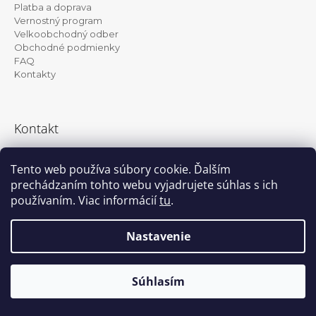
ä
Platba a doprava
t
Vernostný program
Velkoobchodný odber
i
Obchodné podmienky
e
FAQ
Kontakty
Kontakt
info@kanekalon-store.sk
Tento web používa súbory cookie. Ďalším
prechádzaním tohto webu vyjadrujete súhlas s ich
používaním. Viac informácií
tu
.
Facebook
Instagram
Nastavenie
Vytvoril Shoptet
© 2026 Kanekalon-store.sk. Všetky práva
Súhlasím
vyhradené.