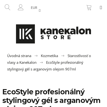
K
Prejsť
NÁKU
HĽADAŤ
M
na
KOŠÍK
o
EUR
SPÄŤ
SPÄŤ
obsah
PRIHLÁSENIE
š
í
Č
k
o
p
o
t
r
Úvodná strana
Kozmetika
Starostlivosť o
e
vlasy a Kanekalon
EcoStyle profesionálný
b
stylingový gél s arganovým olejom 907ml
u
j
e
EcoStyle profesionálný
t
stylingový gél s arganovým
e
n