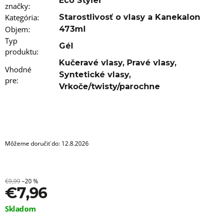
a
Eco Styler
značky
:
m
Kategória
:
Starostlivosť o vlasy a Kanekalon
e
Objem
:
473ml
100%
Typ
Gél
JUMBO
produktu
:
BRAID
Kučeravé vlasy
,
Pravé vlasy
,
KANEKALON
Vhodné
XXL
Syntetické vlasy
,
pre
:
60
Vrkoče/twisty/parochne
BRAIDORDIE
€6,76
Pôvodne:
€6,95
Môžeme doručiť do:
12.8.2026
€9,99
–20 %
€7,96
Jednotková
Skladom
cena: