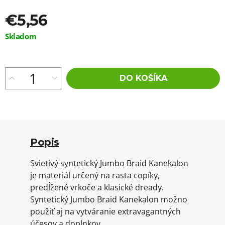
€5,56
Jednotková
Skladom
cena:
DO KOŠÍKA
Popis
Svietivý syntetický Jumbo Braid Kanekalon
je materiál určený na rasta copíky,
predĺžené vrkoče a klasické dready.
Syntetický Jumbo Braid Kanekalon možno
použiť aj na vytváranie extravagantných
účesov a doplnkov.