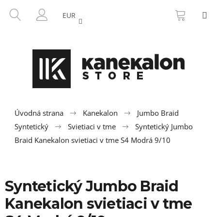
K
Prejsť
NÁKU
HĽADAŤ
M
na
KOŠÍK
o
EUR
SPÄŤ
SPÄŤ
obsah
PRIHLÁSENIE
š
í
Č
k
o
p
o
t
r
Úvodná strana
Kanekalon
Jumbo Braid
e
Syntetický
Svietiaci v tme
Syntetický Jumbo
b
Braid Kanekalon svietiaci v tme S4 Modrá 9/10
u
j
e
Syntetický Jumbo Braid
t
Kanekalon svietiaci v tme
e
n