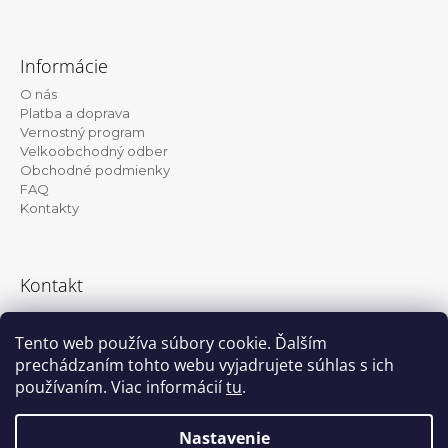
Z
á
Informácie
p
O nás
ä
Platba a doprava
t
Vernostný program
Velkoobchodný odber
i
Obchodné podmienky
e
FAQ
Kontakty
Kontakt
info@kanekalon-store.sk
Tento web používa súbory cookie. Ďalším
prechádzaním tohto webu vyjadrujete súhlas s ich
používaním. Viac informácií
tu
.
Facebook
Instagram
Nastavenie