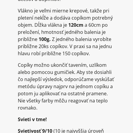
Vlákno je veľmi mierne krepové, takže pri
pletení nekĺže a dodáva copíkom potrebný
objem. Dĺžka vlákna je
120cm
a 60cm po
preložení, hmotnosť jedného balenia je
približne
100g.
Z jedného balenia vyrobíte
približne 20ks copíkov. V praxi sa na jednu
hlavu robí približne 150 copíkov.
Copíky možno ukončiť tavením, uzlíkom
alebo pomocou gumičiek. Aby ste dosiahli
čo najlepší výsledok, odporúčame vyskúšať
metódu úpravy najprv na jednom copíku a
potom ju aplikovať na ostatné pramene.
Nie všetky farby môžu reagovať na teplo
rovnako.
Svieti v tme!
Svietivosť 9/10
(10 je najvyššia úroveň