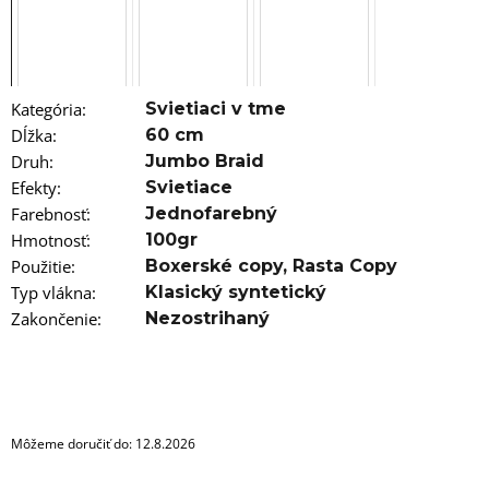
a
m
e
KLASICKÝ
KERATIN
Kategória
:
Svietiaci v tme
-
Dĺžka
:
60 cm
KERATÍNOVÁ
Druh
:
Jumbo Braid
TYČINKA
11CM
Efekty
:
Svietiace
HNEDÁ,
Farebnosť
:
Jednofarebný
1KS
Hmotnosť
:
100gr
€1,96
Použitie
:
Boxerské copy
,
Rasta Copy
Typ vlákna
:
Klasický syntetický
Zakončenie
:
Nezostrihaný
Môžeme doručiť do:
12.8.2026