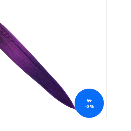
€6
–0 %