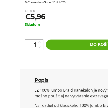
Môžeme doručiť do:
11.8.2026
€6
–0 %
€5,96
Jednotková
Skladom
cena:
DO KOŠÍ
Popis
EZ 100% Jumbo Braid Kanekalon je nový t
možno použiť aj na vytváranie extravagan
Na rozdiel od klasického 100% Jumbo Bra