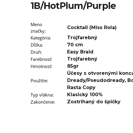
T12/22 BRAIDORDIE
1B/HotPlum/Purple
€5,96
Meno
Cocktail (Miss Rola)
značky
:
Kategória
:
Trojfarebný
Dĺžka
:
70 cm
Druh
:
Easy Braid
Farebnosť
:
Trojfarebný
Hmotnosť
:
85gr
Účesy s otvorenými konc
Použitie
:
Dready/Pseudodready
,
B
Rasta Copy
Typ vlákna
:
Klasický 100%
Zakončenie
:
Zostrihaný do špičky