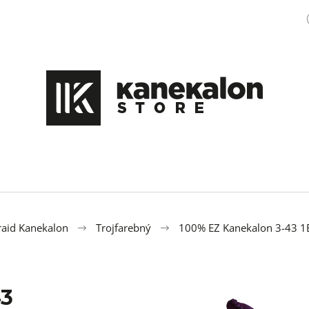
Čo potrebujete nájsť?
HĽADAŤ
Odporúčame
aid Kanekalon
Trojfarebný
100% EZ Kanekalon 3-43 1
43
100% EZ KANEKALON M47
OZDOBA DO ÚČE