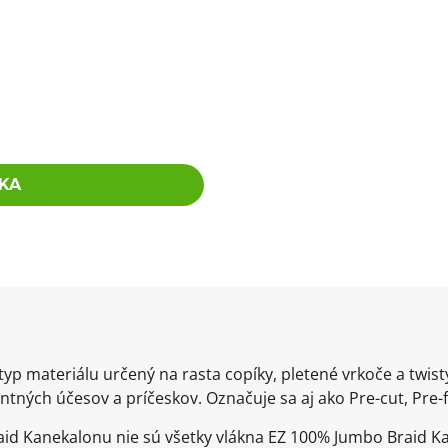
KA
yp materiálu určený na rasta copíky, pletené vrkoče a twis
tných účesov a príčeskov. Označuje sa aj ako Pre-cut, Pre-f
id Kanekalonu nie sú všetky vlákna EZ 100% Jumbo Braid Ka