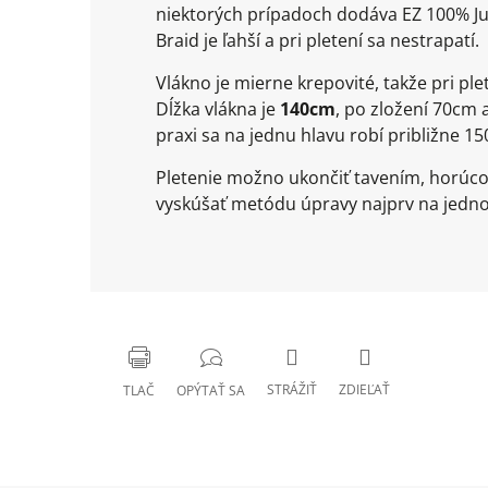
niektorých prípadoch dodáva EZ 100% Ju
Braid je ľahší a pri pletení sa nestrapatí.
Vlákno je mierne krepovité, takže pri 
Dĺžka vlákna je
140cm
, po zložení 70cm 
praxi sa na jednu hlavu robí približne 15
Pletenie možno ukončiť tavením, horúco
vyskúšať metódu úpravy najprv na jedno
STRÁŽIŤ
ZDIEĽAŤ
TLAČ
OPÝTAŤ SA