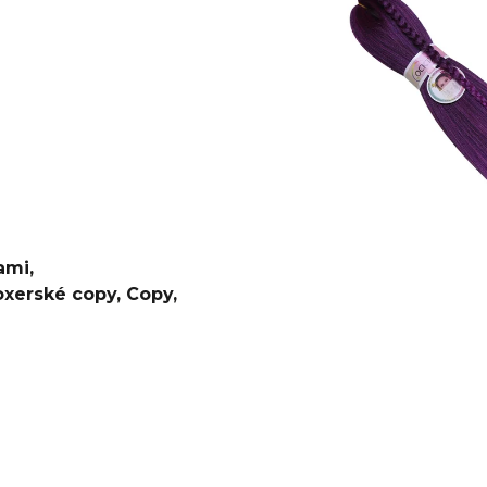
€4,20
€0,60
Pôvodne:
€6
ami
,
oxerské copy
,
Copy
,