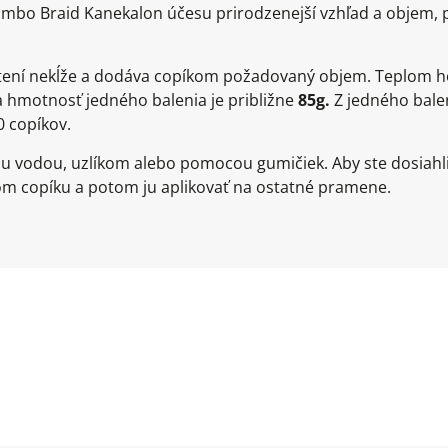
mbo Braid Kanekalon účesu prirodzenejší vzhľad a objem, p
pletení nekĺže a dodáva copíkom požadovaný objem. Teplom h
a hmotnosť jedného balenia je približne
85g.
Z jedného balen
0 copíkov.
u vodou, uzlíkom alebo pomocou gumičiek. Aby ste dosiahl
m copíku a potom ju aplikovať na ostatné pramene.