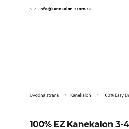
K
Prejsť
na
o
info@kanekalon-store.sk
SPÄŤ
SPÄŤ
obsah
DO
DO
š
OBCHODU
OBCHODU
í
k
Úvodná strana
Kanekalon
100% Easy Br
100% EZ Kanekalon 3-
100% JUMBO BRAID KANEKALON