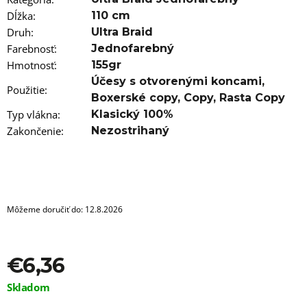
a
m
Dĺžka
:
110 cm
e
Druh
:
Ultra Braid
Farebnosť
:
Jednofarebný
100%
Hmotnosť
:
155gr
EZ
KANEKALON
Účesy s otvorenými koncami
,
Použitie
:
FR-
Boxerské copy
,
Copy
,
Rasta Copy
11
BLACK/D-
Typ vlákna
:
Klasický 100%
PINK
Zakončenie
:
Nezostrihaný
€3,56
Pôvodne:
€6
Môžeme doručiť do:
12.8.2026
€6,36
Jednotková
Skladom
cena: