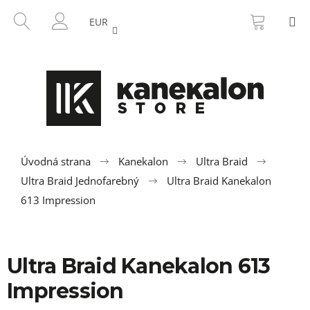
K
Prejsť
NÁKU
HĽADAŤ
M
na
KOŠÍK
o
EUR
SPÄŤ
SPÄŤ
obsah
PRIHLÁSENIE
š
í
Č
k
o
p
o
t
r
Úvodná strana
Kanekalon
Ultra Braid
e
Ultra Braid Jednofarebný
Ultra Braid Kanekalon
b
613 Impression
u
j
e
Ultra Braid Kanekalon 613
t
Impression
e
n