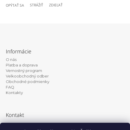
STRÁŽIŤ
ZDIEĽAŤ
OPÝTAŤ SA
Z
á
Informácie
p
O nás
ä
Platba a doprava
t
Vernostný program
Velkoobchodný odber
i
Obchodné podmienky
e
FAQ
Kontakty
Kontakt
info@kanekalon-store.sk