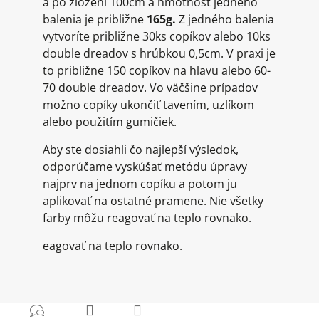
a po zložení 100cm a hmotnosť jedného
balenia je približne
165g.
Z jedného balenia
vytvoríte približne 30ks copíkov alebo 10ks
double dreadov s hrúbkou 0,5cm. V praxi je
to približne 150 copíkov na hlavu alebo 60-
70 double dreadov. Vo väčšine prípadov
možno copíky ukončiť tavením, uzlíkom
alebo použitím gumičiek.
Aby ste dosiahli čo najlepší výsledok,
odporúčame vyskúšať metódu úpravy
najprv na jednom copíku a potom ju
aplikovať na ostatné pramene. Nie všetky
farby môžu reagovať na teplo rovnako.
eagovať na teplo rovnako.