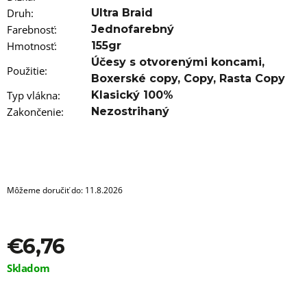
a
m
Druh
:
Ultra Braid
e
Farebnosť
:
Jednofarebný
Hmotnosť
:
155gr
100%
Účesy s otvorenými koncami
,
EZ
Použitie
:
Boxerské copy
,
Copy
,
Rasta Copy
KANEKALON
M47
Typ vlákna
:
Klasický 100%
€4,20
Zakončenie
:
Nezostrihaný
Pôvodne:
€6
Môžeme doručiť do:
11.8.2026
€6,76
Jednotková
Skladom
cena: