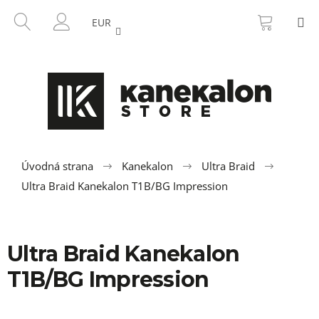
K
Prejsť
NÁKU
HĽADAŤ
M
na
KOŠÍK
o
EUR
SPÄŤ
SPÄŤ
obsah
PRIHLÁSENIE
š
í
Č
k
o
p
o
t
r
Úvodná strana
Kanekalon
Ultra Braid
e
Ultra Braid Kanekalon T1B/BG Impression
b
u
j
Ultra Braid Kanekalon
e
T1B/BG Impression
t
e
n