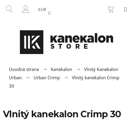
K
Prejsť
NÁKU
HĽADAŤ
M
na
KOŠÍK
o
EUR
SPÄŤ
SPÄŤ
obsah
PRIHLÁSENIE
š
í
Č
k
o
p
o
t
r
Úvodná strana
Kanekalon
Vlnitý Kanekalon
e
Urban
Urban Crimp
Vlnitý kanekalon Crimp
b
30
u
j
e
Vlnitý kanekalon Crimp 30
t
e
n