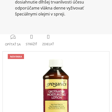
dosiahnutie dlhšej trvanlivosti účesu
odporúčame vlákna denne vyživovať
špeciálnymi olejmi v spreji.
STRÁŽIŤ
ZDIEĽAŤ
OPÝTAŤ SA
NOVINKA