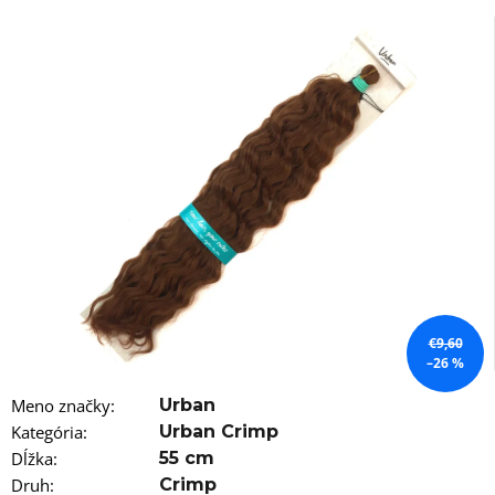
á
j
s
ť
?
HĽADAŤ
€9,60
O
–26 %
d
p
Meno značky
:
Urban
o
r
Kategória
:
Urban Crimp
ú
Dĺžka
:
55 cm
č
Druh
:
Crimp