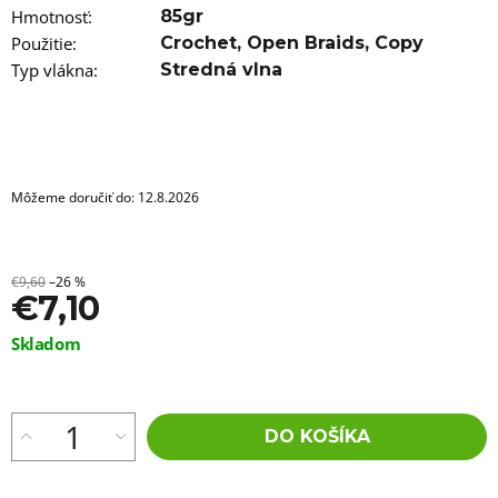
a
Hmotnosť
:
85gr
m
e
Použitie
:
Crochet
,
Open Braids
,
Copy
Typ vlákna
:
Stredná vlna
100%
EZ
KANEKALON
FL-
18S
€4,36
Môžeme doručiť do:
12.8.2026
Pôvodne:
€6
€9,60
–26 %
€7,10
Jednotková
Skladom
cena:
DO KOŠÍKA