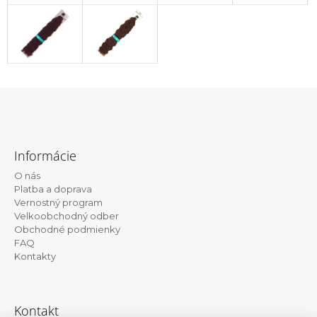
Z
á
Informácie
p
O nás
ä
Platba a doprava
t
Vernostný program
Velkoobchodný odber
i
Obchodné podmienky
e
FAQ
Kontakty
Kontakt