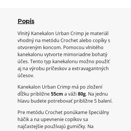
Popis
Vlnitý Kanekalon Urban Crimp je materiál
vhodný na metódu Crochet alebo copíky s
otvoreným koncom. Pomocou vlnitého
kanekalonu vytvorte mimoriadne bohatý
účes. Tento typ kanekalonu možno použiť
aj na výrobu príčeskov a extravagantných
účesov.
Kanekalon Urban Crimp má po zložení
dĺžku približne
55cm
a váži
80g
. Na jednu
hlavu budete potrebovať približne 5 balení.
Pre metódu Crochet ponúkame špeciálny
háčik a na upevnenie copíkov sa
najčastejšie používajú gumičky. Na