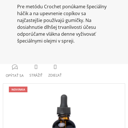
Pre metódu Crochet ponúkame špeciálny
háčik a na upevnenie copíkov sa
najčastejšie používajú gumičky. Na
dosiahnutie dlhšej trvanlivosti účesu
odporúčame vlákna denne vyživovať
špeciálnymi olejmi v spreji.
STRÁŽIŤ
ZDIEĽAŤ
OPÝTAŤ SA
NOVINKA