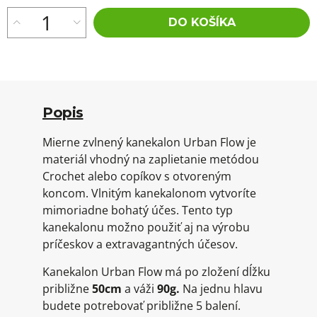
DO KOŠÍKA
Popis
Mierne zvlnený kanekalon Urban Flow je
materiál vhodný na zaplietanie metódou
Crochet alebo copíkov s otvoreným
koncom. Vlnitým kanekalonom vytvoríte
mimoriadne bohatý účes. Tento typ
kanekalonu možno použiť aj na výrobu
príčeskov a extravagantných účesov.
Kanekalon Urban Flow má po zložení dĺžku
približne
50cm
a váži
90g.
Na jednu hlavu
budete potrebovať približne 5 balení.