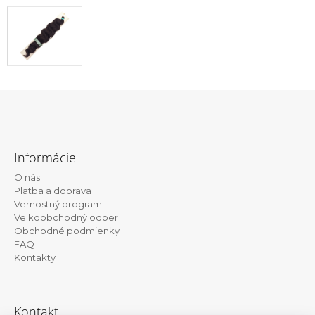
Z
á
Informácie
p
O nás
ä
Platba a doprava
t
Vernostný program
Velkoobchodný odber
i
Obchodné podmienky
e
FAQ
Kontakty
Kontakt