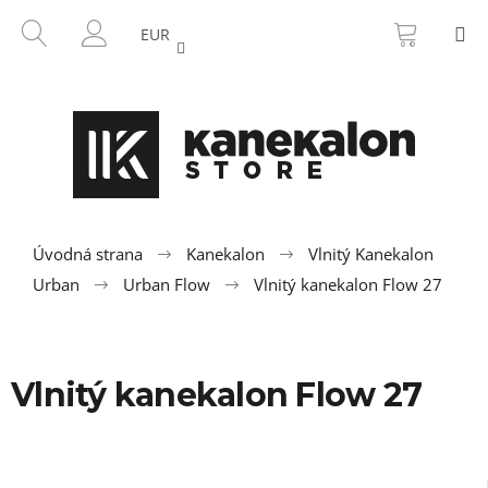
K
Prejsť
NÁKU
HĽADAŤ
M
na
KOŠÍK
o
EUR
SPÄŤ
SPÄŤ
obsah
PRIHLÁSENIE
š
í
Č
k
o
p
o
t
r
Úvodná strana
Kanekalon
Vlnitý Kanekalon
e
Urban
Urban Flow
Vlnitý kanekalon Flow 27
b
u
j
Vlnitý kanekalon Flow 27
e
t
e
n