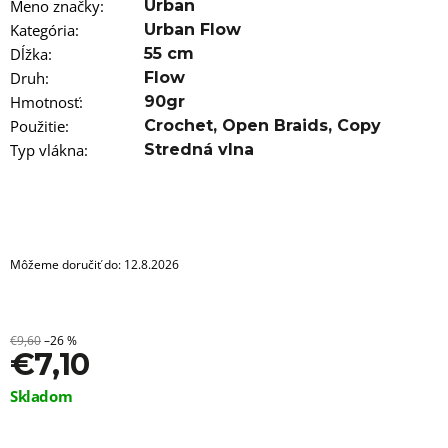
a
Meno značky
:
Urban
m
Kategória
:
Urban Flow
e
Dĺžka
:
55 cm
Druh
:
Flow
100%
EZ
Hmotnosť
:
90gr
KANEKALON
Použitie
:
Crochet
,
Open Braids
,
Copy
FR-
11
Typ vlákna
:
Stredná vlna
BLACK/D-
PINK
€3,56
Pôvodne:
€6
Môžeme doručiť do:
12.8.2026
€9,60
–26 %
€7,10
Jednotková
Skladom
cena: