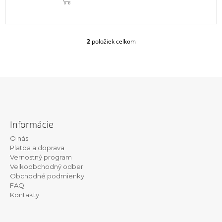
2
položiek celkom
O
v
l
á
d
a
c
Z
i
á
e
Informácie
p
p
r
O nás
ä
v
Platba a doprava
t
k
Vernostný program
y
Velkoobchodný odber
i
v
Obchodné podmienky
e
ý
FAQ
p
Kontakty
i
s