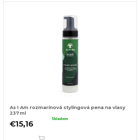
a
m
e
OZDOBA
DO
ÚČESOV
-
TYP
A210
€0,60
As I Am rozmarínová stylingová pena na vlasy
237 ml
Skladom
€15,16
DO
KOŠÍKA