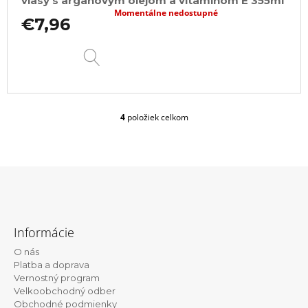
vlasy s arganovým olejom a vitamínom E 355ml
Momentálne nedostupné
€7,96
DETAIL
4
položiek celkom
O
v
l
á
d
a
c
Z
i
á
e
Informácie
p
p
r
O nás
ä
v
Platba a doprava
t
k
Vernostný program
y
Velkoobchodný odber
i
v
Obchodné podmienky