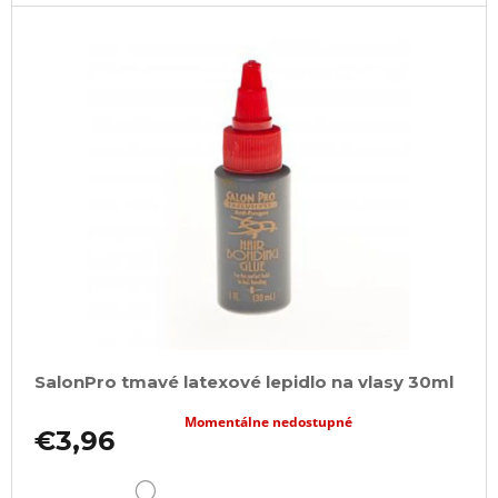
a
m
e
100%
JUMBO
BRAID
KANEKALON
1
SUPERBRAID
€3,96
Pôvodne:
€6
SalonPro tmavé latexové lepidlo na vlasy 30ml
Momentálne nedostupné
€3,96
DETAIL