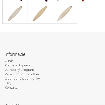
Z
á
Informácie
p
O nás
ä
Platba a doprava
t
Vernostný program
Velkoobchodný odber
i
Obchodné podmienky
e
FAQ
Kontakty