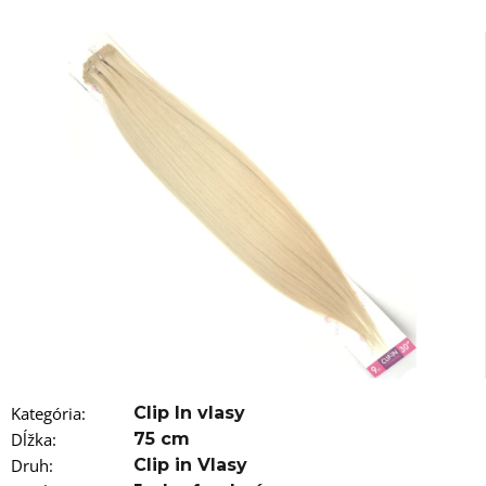
á
j
s
ť
?
HĽADAŤ
O
d
p
o
Kategória
:
Clip In vlasy
r
Dĺžka
:
75 cm
ú
č
Druh
:
Clip in Vlasy