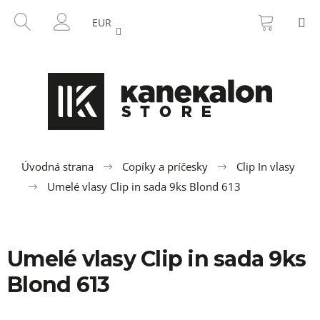
K
Prejsť
NÁKU
HĽADAŤ
M
na
KOŠÍK
o
EUR
SPÄŤ
SPÄŤ
obsah
PRIHLÁSENIE
š
í
Č
k
o
p
o
t
r
Úvodná strana
Copíky a príčesky
Clip In vlasy
e
Umelé vlasy Clip in sada 9ks Blond 613
b
u
j
Umelé vlasy Clip in sada 9ks
e
t
Blond 613
e
n