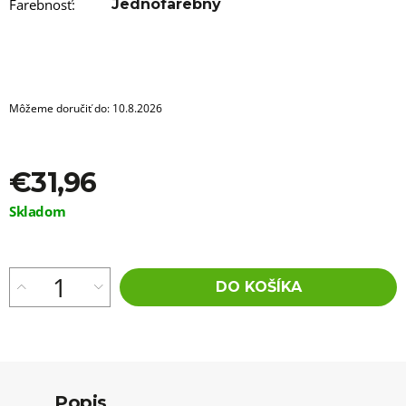
a
Farebnosť
:
Jednofarebný
m
e
100%
EZ
KANEKALON
Môžeme doručiť do:
10.8.2026
FR-
60
€3,56
Pôvodne:
€31,96
€5,96
Jednotková
Skladom
cena:
DO KOŠÍKA
Popis